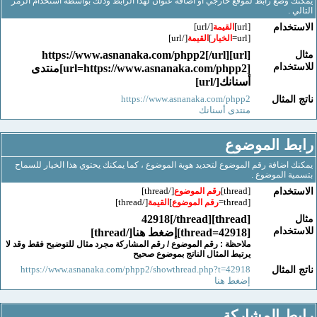
وضع رابط لموقع خارجي أو اضافة عنوان لهذا الرابط وذلك بواسطة استخدام الرمز
.
[/url]
[url]
خدام
القيمة
[/url]
]
[url=
الخيار
القيمة
[url]https://www.asnanaka.com/phpp2[/url]
خدام
[url=https://www.asnanaka.com/phpp2]منتدى
أسنانك[/url]
https://www.asnanaka.com/phpp2
لمثال
منتدى أسنانك
ط الموضوع
اضافة رقم الموضوع لتحديد هوية الموضوع ، كما يمكنك يحتوي هذا الخيار للسماح
 الموضوع .
[/thread]
[thread]
خدام
رقم الموضوع
[/thread]
]
[thread=
رقم الموضوع
القيمة
[thread]42918[/thread]
خدام
[thread=42918]إضغط هنا[/thread]
ملاحظة : رقم الموضوع / رقم المشاركة مجرد مثال للتوضيح فقط وقد لا
يرتبط المثال الناتج بموضوع صحيح
https://www.asnanaka.com/phpp2/showthread.php?t=42918
لمثال
إضغط هنا
 المشاركة