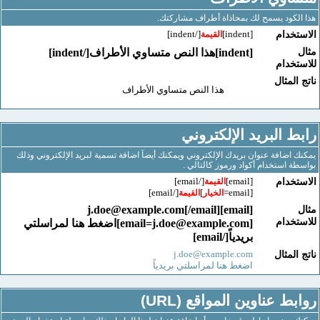
كود يسمح لك بمحاذاة أطراف مشاركتك.
[/indent]
[indent]
خدام
القيمة
[indent]هذا النص متساوي الأطراف[/indent]
خدام
لمثال
هذا النص متساوي الأطراف
 البريد الإلكتروني
اضافة عنوان بريدك الإلكتروني ويمكنك أيضآ اضافة تسمية لبريد الإلكتروني وذلك
 استخدام أكواد ورموز كالتالي .
[/email]
[email]
خدام
القيمة
[/email]
]
[email=
الخيار
القيمة
j.doe@example.com
[/email]
[email]
خدام
[
email=j.doe@example.com
]اضغط هنا لمراسلتي
بريدياً[/email]
j.doe@example.com
لمثال
اضغط هنا لمراسلتي بريدياً
ط عناوين المواقع (URL)