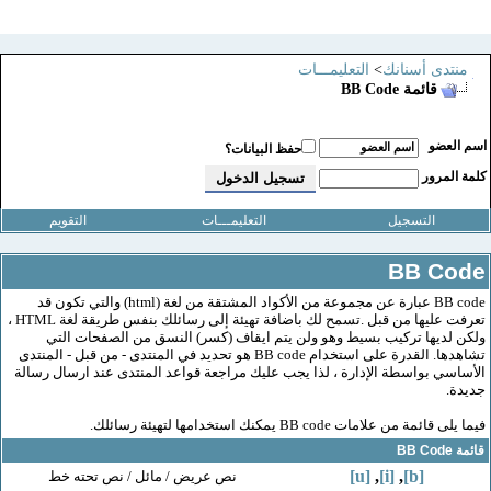
دى أسنانك
>
التعليمـــات
قائمة BB Code
عضو
حفظ البيانات؟
لمرور
التسجيل
التعليمـــات
التقويم
BB C
BB code عبارة عن مجموعة من الأكواد المشتقة من لغة (html) والتي تكون قد
تعرفت عليها من قبل .تسمح لك باضافة تهيئة إلى رسائلك بنفس طريقة لغة HTML ،
ديها تركيب بسيط وهو ولن يتم ايقاف (كسر) النسق من الصفحات التي
تشاهدها. القدرة على استخدام BB code هو تحديد في المنتدى - من قبل - المنتدى
ي بواسطة الإدارة ، لذا يجب عليك مراجعة قواعد المنتدى عند ارسال رسالة
.
 من علامات BB code يمكنك استخدامها لتهيئة رسائلك.
[u]
,
[i]
,
[b]
نص عريض / مائل / نص تحته خط