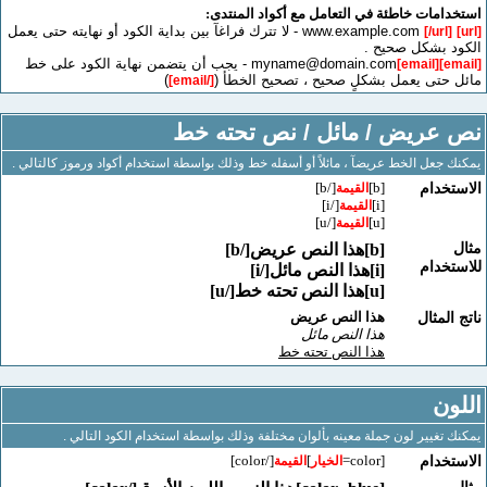
مات خاطئة في التعامل مع أكواد المنتدى:
- لا تترك فراغآ بين بداية الكود أو نهايته حتى يعمل
[/url
 بشكل صحيح .
myname@domain.com
- يجب أن يتضمن نهاية الكود على خط
[email]
حتى يعمل بشكلٍ صحيح ، تصحيح الخطأ (
)
[/email]
عريض / مائل / نص تحته خط
جعل الخط عريضآ ، مائلاً أو أسفله خط وذلك بواسطة استخدام أكواد ورموز كالتالي .
[/b]
[b]
خدام
القيمة
[/i]
[i]
القيمة
[/u]
[u]
القيمة
[b]هذا النص عريض[/b]
خدام
[i]هذا النص مائل[/i]
[u]هذا النص تحته خط[/u]
هذا النص عريض
لمثال
هذا النص مائل
هذا النص تحته خط
ن
تغيير لون جملة معينه بألوان مختلفة وذلك بواسطة استخدام الكود التالي .
[/color]
]
[color=
خدام
الخيار
القيمة