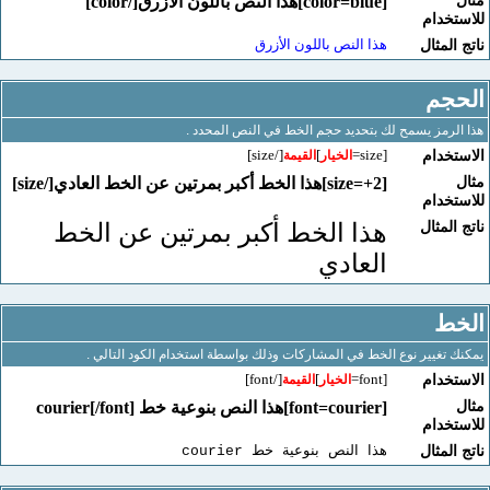
[color=blue]هذا النص باللون الأزرق[/color]
خدام
هذا النص باللون الأزرق
لمثال
جم
رمز يسمح لك بتحديد حجم الخط في النص المحدد .
[/size]
]
[size=
خدام
الخيار
القيمة
[size=+2]هذا الخط أكبر بمرتين عن الخط العادي[/size]
خدام
لمثال
هذا الخط أكبر بمرتين عن الخط
العادي
ط
تغيير نوع الخط في المشاركات وذلك بواسطة استخدام الكود التالي .
[/font]
]
[font=
خدام
الخيار
القيمة
[font=courier]هذا النص بنوعية خط courier[/font]
خدام
لمثال
هذا النص بنوعية خط courier