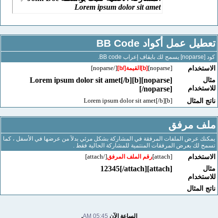
Lorem ipsum dolor sit amet
 عمل أكواد BB Code
[/noparse]
[noparse]
خدام
[b]القيمة[/b]
[noparse][b]Lorem ipsum dolor sit amet[/b]
خدام
[/noparse]
[b]Lorem ipsum dolor sit amet[/b]
لمثال
 مرفق
عرض الملفات المرفقة في المشاركة بشكل مرئي بدلآ من عرضها في الأسفل ، كما
ك بعرض المرفقات المنتمية للمشاركة الحالية فقط .
[/attach]
[attach]
خدام
رقم الملف المرفق
[attach]12345[/attach]
خدام
لمثال
الساعة الآن
05:45 AM
.