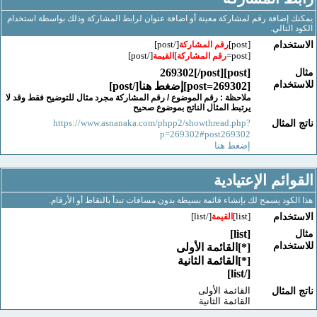
إضافة رقم لمشاركة معينة أو اضافة عنوان لرابط المشاركة وذلك بواسطة استخدام
لتالي.
[/post]
[post]
خدام
رقم المشاركة
[/post]
]
[post=
رقم المشاركة
القيمة
[post]269302[/post]
خدام
[post=269302]إضغط هنا[/post]
ملاحظة : رقم الموضوع / رقم المشاركة مجرد مثال للتوضيح فقط وقد لا
يرتبط المثال الناتج بموضوع صحيح
https://www.asnanaka.com/phpp2/showthread.php?
لمثال
p=269302#post269302
إضغط هنا
ائم الإعتيادية
كود يسمح لك بإنشاء قائمة بسيطة بدون مسافات تبدأ بالنقاط أو الأرقام.
[/list]
[list]
خدام
القيمة
[list]
خدام
[*]القائمة الأولى
[*]القائمة الثانية
[/list]
القائمة الأولى
لمثال
القائمة الثانية