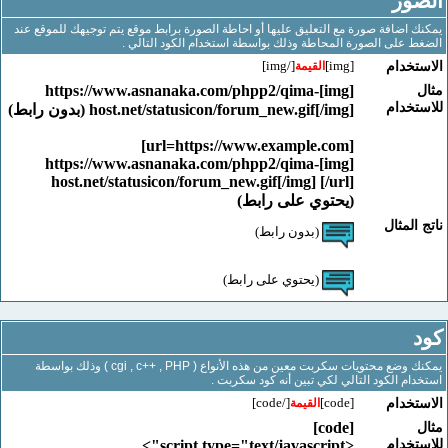
ور
اضافة صورة مع التعليق عليها أو احاطة الصورة برابط موقع يتم توجيهك للموقع عند
على الصورة المحاطة وذلك بواسطة استخدام الكود التالي .
[/img]
[img]
خدام
القيمة
[img]https://www.asnanaka.com/phpp2/qima-
خدام
host.net/statusicon/forum_new.gif[/img] (بدون رابط)
[url=https://www.example.com]
[img]https://www.asnanaka.com/phpp2/qima-
host.net/statusicon/forum_new.gif[/img] [/url]
(يحتوي على رابط)
لمثال
(بدون رابط)
(يحتوي على رابط)
يمكنك وضع محتويات سكربت معين من هذه الأنواع ( cgi , c++ , PHP ) وذلك بواسطة
م الكود التالي لكي تبين أنه كود سكربت .
[/code]
[code]
خدام
القيمة
[code]
خدام
<script type="text/javascript">