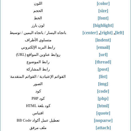
[color]
اللون
[size]
الحجم
[font]
الخط
[highlight]
لون بارز
[center]
,
[right]
,
باتجاه اليسار / باتجاه اليمين / توسيط
[indent]
متساوي الأطراف
[email]
رابط البريد الإلكتروني
[url]
روابط عناوين المواقع (URL)
[thread]
رابط الموضوع
[post]
رابط المشاركة
[list]
القوائم الإعتيادية / القوائم المتقدمة
[img]
الصور
[code]
كود
[php]
كود PHP
[html]
كود بلغة HTML
[quote]
اقتباس
[noparse]
تعطيل عمل أكواد BB Code
[attach]
ملف مرفق