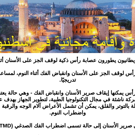
يطانيون يطورون عصابة رأس ذكية لوقف الجز على الأسنان أثنا
ن التوصل لعصابة للرأس لوقف الجز على الأسنان وانقباض الفك أثناء ال
تدريجيًا.
س يمكنها إيقاف صرير الأسنان وانقباض الفك - وهي حالة يعتقد
ركة ناشئة في مجال التكنولوجيا الطبية، لتطوير الجهاز بهدف 
 بالتوتر والقلق، يمكن أن تشمل الأعراض آلام الوجه والرقبة و
واضطراب النوم.
سمى اضطراب الفك الصدغي (TMD)، والتي يمكن أن تسبب الألم وتؤثر على حركة الفك.