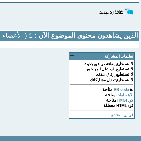
الذين يشاهدون محتوى الموضوع الآن : 1
( الأعضاء 0 والزوار 1)
تعليمات المشاركة
لا تستطيع
إضافة مواضيع جديدة
لا تستطيع
الرد على المواضيع
لا تستطيع
إرفاق ملفات
لا تستطيع
تعديل مشاركاتك
متاحة
BB code
is
متاحة
الابتسامات
متاحة
كود [IMG]
معطلة
كود HTML
قوانين المنتدى