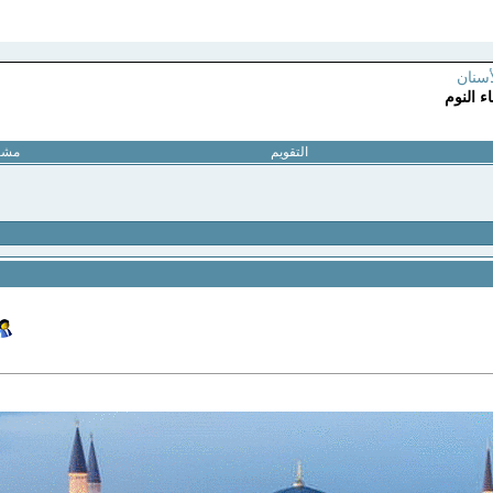
أسنان
ء النوم
التقويم
مشار