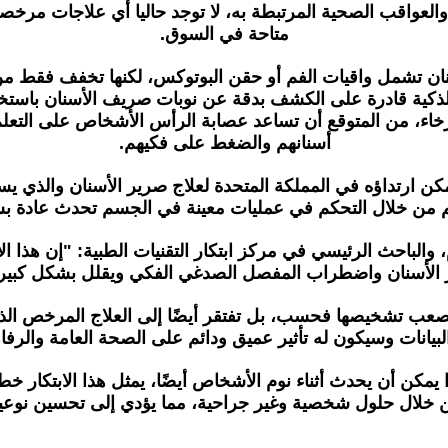
 والعواقب الصحية المرتبطة به، لا توجد حاليا أي علاجات مر
متاحة في السوق.
سنان تشمل واقيات الفم أو حقن البوتوكس، لكنها تخفف فقط من
لذكية قادرة على الكشف بدقة عن نوبات صريف الأسنان باستخد
اء، من المتوقع أن تساعد عصابة الرأس الأشخاص على التعلم
أسنانهم والضغط على فكيهم.
يمكن ارتداؤه في المملكة المتحدة لعلاج صرير الأسنان والذي ي
من خلال التحكم في عمليات معينة في الجسم تحدث عادة بشك
الباحث الرئيسي في مركز ابتكار التقنيات الطبية: "إن هذا الاب
رير الأسنان واضطراب المفصل الصدغي الفكي ويقلل بشكل كبير
عب تشخيصها فحسب، بل تفتقر أيضًا إلى العلاج المرخص الذي يع
بيانات وسيكون له تأثير عميق ودائم على الصحة العامة والرفاه
يمكن أن يحدث أثناء نوم الأشخاص أيضًا، يمثل هذا الابتكار 
ل حلول شخصية وغير جراحية، مما يؤدي إلى تحسين نوعية ال