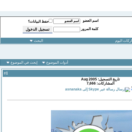
اسم العضو
حفظ البيانات؟
كلمة المرور
كات اليوم
البحث
أدوات الموضوع
إبحث في الموضوع
1
#
تاريخ التسجيل: Aug 2005
المشاركات: 7,666