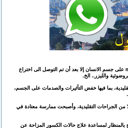
لم يكن من الممكن إجراء أبسط العمليات الجراحية وأقلها غزوا (تدخلا) جراحيا وتأثيرا minimally invasive surgery على جسم الانسان إلا بعد أن تم التوصل الى اختراع
وضوئية والليزر.. الخ.
قليدية، بما فيها خفض التأثيرات والصدمات على الجسم،
بدلا من الجراحات التقليدية، وأصبحت ممارسة معتادة في
هذا المجال واصبحت الآن تستخدم في جراحات الغدد اللعابيةsialendoscopy وفي العلاج بالمنظار لمساعدة علاج حالات الكسور المزاحة عن