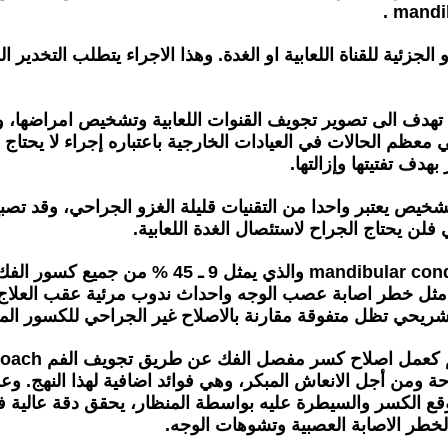
 او الجزئية للقناة اللعابية او الغدة. وهذا الاجراء يتطلب الت
بية sialendoscopy هو تقنية جديدة، تهدف الى تصوير تجويف القنوات اللعابية 
م الحالات في العيادات الخارجية باعتباره إجراء لا يحتاج الى
دف تفتيتها وإزالتها.
م منظار الغدد اللعابية sialendoscopy في التشخيص يعتبر واحدا من التقنيات قليلة ال
فلن يحتاج الجراح لاستئصال الغدة اللعابية.
وبالنسبة لعلاج وإصلاح كسر مفصل الفك e fractures
مثل خطر اصابة عصب الوجه واحداث ندوب مرئية عقب العلاج ا
لتشريحي تظل متفوقة مقارنة بالاصلاح غير الجراحي للكسور الم
 ومن أجل الانعاش المبكر، وهي فوائد اضافية لهذا النهج. وعل
موقع الكسر والسيطرة عليه بواسطة المنظار، يحقق دقة عالية ف
لخطر الاصابة العصبية وتشوهات الوجه.