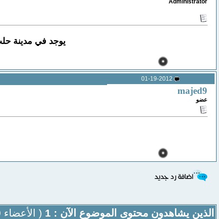
Administrator
يوجد في مدينة حلب
01-19-2012
majed9
عضو
الذين يشاهدون محتوى الموضوع الآن : 1
( الأعضاء 0 والزوار 1)