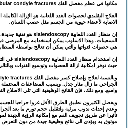
مكانها في عظم مفصل الفك mandibular condyle fractures .
العلاج التقليدي لحصوات الغدد اللعابية هو الإزالة الكاملة
الاصابة لأعضاء حيوية من الجسم مثل عصب اللسان.
إن منظار الغدد اللعا
التسعينات. وهذا الاسلوب يمكن استخدامه مع المرضى في معظ
هي حصوات قنواتها والتي يمكن أن تعالج بواسطة المنظار به
إن استخدا
حيث توفر امكانية ازالة الحصوات وتوسيع القنوات وبالتالي 
الجراحي ما زال مثار جدل. وبسبب المضاعفات المحتملة 
واسع. ومع ذلك، فإن النتائج الوظيفية التي تلي الاصلاح ا
وعدم إحداث ندوب مرئية ولتقليل حجم تورم ما بعد الجراحة
تأثيرا عن طريق تجويف الفم مع إمكانية الرؤية الجيدة ل
موثوق به ويؤدي الى نتائج وظيفية جيدة من دون التعرض 