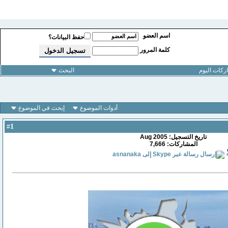
اسم العضو
حفظ البيانات؟
كلمة المرور
كات اليوم
البحث
أدوات الموضوع
إبحث في الموضوع
1
#
تاريخ التسجيل: Aug 2005
المشاركات: 7,666