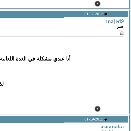
01-17-2012
majed9
عضو
أنا عندي مشكلة في الغدة اللعابية
لذ
01-19-2012
asnanaka