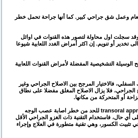
خدير العام وعمل شق جراحي كبير. كما أنها جراحة تحمل خطر
وتشخيص امراضها، وقد سجلت اول محاولة لتصور هذه القنوات في اوائل
 تخدير أو تنويم. إن اكثر أمراض الغدد اللعابية شيوعا
غزو الجراحي، وقد تصبح الوسيلة التشخيصية المفضلة لأمراض القنوات اللعابية
mandibular condyl والذي يمثل 9 ـ 45 % من جميع كسور الفك السفلي، فالاختيار المرجح بين الاصلاح الجراحي وغير
لجراحي، فلا يزال الاصلاح المغلق مفضلا على نطاق
زاحة أو المتحركة من مكانها.
ويفضل الكثيرون تطبيق الطرق الأقل غزوا جراحيا للجسم كعمل اصلاح كسر مفصل الفك عن طريق تجويف الفم transoral approach للحد من خطر اصابة عصب الوجه
ى أي حال، فاستخدام التقنية ذات الغزو الجراحي الأقل
ي تثبيت الكسور، وهي تقنية متطورة في العلاج وإجراء