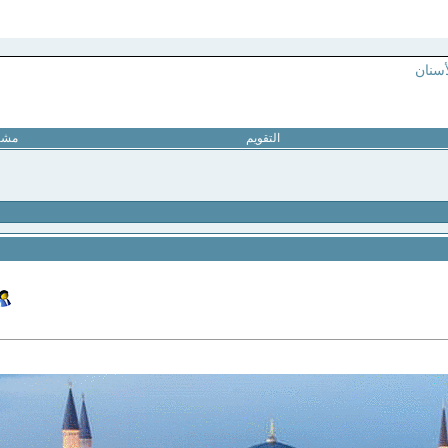
أسنان
التقويم
مشار