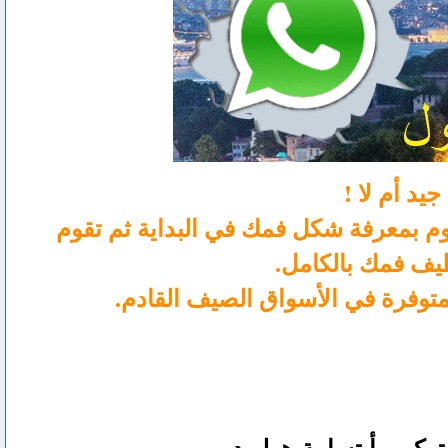
د أم لا !
ة Kolibree و التي يمكنها الإتصال مع هاتفك بإستخدام تقنية الـ Bluetooth تقوم بمعرفة شكل فمك في البداية ثم تقوم
يف فمك بالكامل.