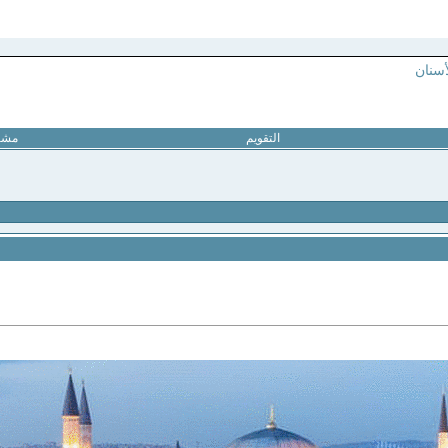
أسنان
التقويم
مشار