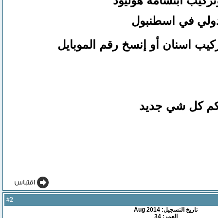
ركيب أبتسامة هوليود
دولي في اسطنبول
ركيب اسنان
أو
إنسخ رقم ال
موبايل
لكم كل شي جديد
2
#
تاريخ التسجيل: Aug 2014
العمر: 34