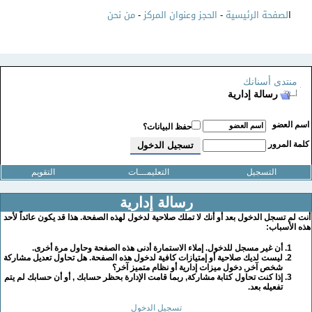
ا
لصفحة الرئيسية
-
الحجز وعنوان المركز
-
من نحن
منتدى أسنانك
رسالة إدارية
سم العضو
حفظ البيانات؟
لمة المرور
التسجيل
التعليمـــات
التقويم
رسالة إدارية
نت لم تسجل الدخول بعد أو أنك لا تملك صلاحية لدخول لهذه الصفحة. هذا قد يكون عائداً لأحد
ذه الأسباب:
أن غير مسجل للدخول. إملاء الاستمارة أدنى هذه الصفحة وحاول مرة أخرى.
ليست لديك صلاحية أو إمتيازات كافية لدخول هذه الصفحة. هل تحاول تعديل مشاركة
شخص آخر, دخول ميزات إدارية أو نظام متميز آخر؟
إذا كنت تحاول كتابة مشاركة, ربما قامت الإدارة بحظر حسابك , أو أن حسابك لم يتم
تفعيله بعد.
تسجيل الدخول