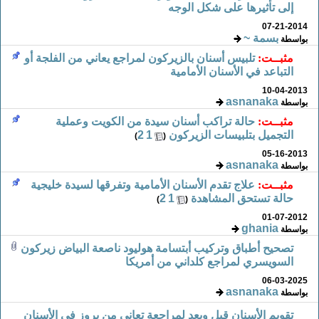
إلى تأثيرها على شكل الوجه
07-21-2014
بسمة ~
بواسطة
مثبــت:
تلبيس أسنان بالزيركون لمراجع يعاني من الفلجة أو
التباعد في الأسنان الأمامية
10-04-2013
asnanaka
بواسطة
مثبــت:
حالة تراكب أسنان سيدة من الكويت وعملية
التجميل بتلبيسات الزيركون
‏
1
2
)
(
05-16-2013
asnanaka
بواسطة
مثبــت:
علاج تقدم الأسنان الأمامية وتفرقها لسيدة خليجية
حالة تستحق المشاهدة
‏
1
2
)
(
01-07-2012
ghania
بواسطة
تصحيح أطباق وتركيب أبتسامة هوليود ناصعة البياض زيركون
السويسري لمراجع كلداني من أمريكا
06-03-2025
asnanaka
بواسطة
تقويم الأسنان قبل وبعد لمراجعة تعاني من بروز في الأسنان