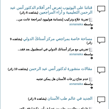
قناتنا على اليوتيوب تعرض أخر أفلام الدكتور أنس عبد
الرحمن التعليمية و أراء المراجعين
(يشاهده 6 زائر)
تجربة علاج وتركيب إبتسامة هوليوود لمراجعة عانت من...
بواسطة
asnanaka
مساحة خاصة بمراجعي مركز أسنانكَ الدولي
(يشاهده 9
زائر)
تجربتي مع مركز أسنانك الدولي في اسطنبول بعد فقد...
بواسطة
asnanaka
مقالات منشورة لدكتور أنس عبد الرحمن
(يشاهده 10 زائر)
عدم نجاح زرعات الأسنان هل يمكن تجنبه
بواسطة
asnanaka
الجديد في عالم طب الأسنان
(يشاهده 9 زائر)
علماء بريطانيون يطورون عصابة رأس ذكية لوقف الجز...