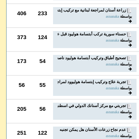
زراعة أسنان لمراجعة لبنانية مع تركيب إبتسامه...
406
233
بواسطة
asnanaka
حسناء سورية تركب أبتسامة هوليود قبل عرسها وتتشكر...
373
124
بواسطة
asnanaka
تصحيح أطباق وتركيب أبتسامة هوليود ناصعة البياض...
173
54
بواسطة
asnanaka
تجربة علاج وتركيب إبتسامة هوليوود لمراجعة عانت من...
56
55
بواسطة
asnanaka
تجربتي مع مركز أسنانك الدولي في اسطنبول بعد فقد...
205
56
بواسطة
asnanaka
عدم نجاح زرعات الأسنان هل يمكن تجنبه
251
122
بواسطة
asnanaka