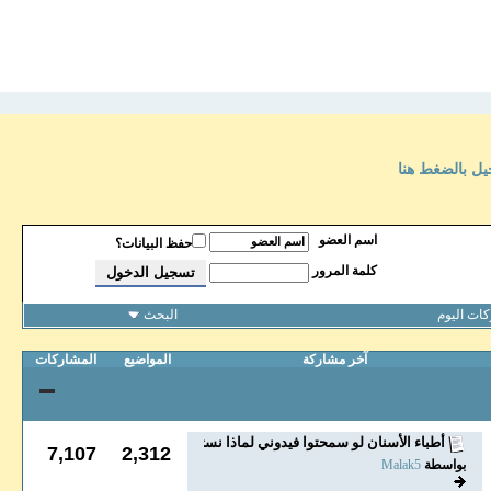
يل بالضغط هنا
اسم العضو
حفظ البيانات؟
كلمة المرور
ات اليوم
البحث
آخر مشاركة
المواضيع
المشاركات
أطباء الأسنان لو سمحتوا فيدوني لماذا نستخدم شمع...
7,107
2,312
بواسطة
Malak5