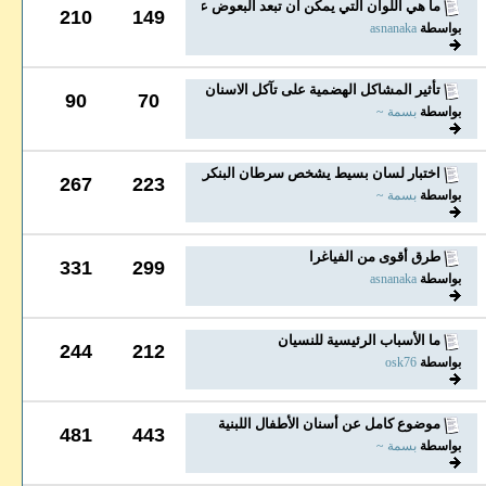
ما هي اللوان التي يمكن ان تبعد البعوض عن لدغ جلدك
210
149
بواسطة
asnanaka
تأثير المشاكل الهضمية على تآكل الاسنان
90
70
بواسطة
بسمة ~
اختبار لسان بسيط يشخص سرطان البنكرياس قبل ظهور...
267
223
بواسطة
بسمة ~
طرق أقوى من الفياغرا
331
299
بواسطة
asnanaka
ما الأسباب الرئيسية للنسيان
244
212
بواسطة
osk76
موضوع كامل عن أسنان الأطفال اللبنية
481
443
بواسطة
بسمة ~