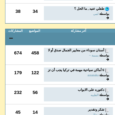
طفلي عنيد , ما الحل ؟
38
34
بواسطة
لمى
آخر مشاركة
المواضيع
المشاركات
أسنان سوداء من معايير الجمال صدق أو لا تصدق
674
458
بواسطة
بسمة ~
6 أماكن سياحية مهمة في تركيا يجب أن تزوروها
179
122
بواسطة
asnanaka
دكتوره على الابواب
232
56
بواسطة
الطيبه
شكر وتقدير
45
14
بواسطة
معالي