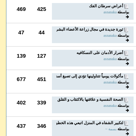
أعراض سرطان الفك
469
425
بواسطة
asnanaka
ثورة جديدة في مجال زراعة الأعضاء البشرية .. طباعة...
47
44
بواسطة
asnanaka
أضرار الأدمان على النسكافيه
139
127
بواسطة
asnanaka
مأكولات يومياً تتناولينها تؤدي إلى تصبغ أسنانك
677
451
بواسطة
asnanaka
الصحة النفسية و علاقتها بالاكتئاب و القلق
402
339
بواسطة
asnanaka
لتكبير الشفاه في المنزل اتبعي هذه الخطوات !
437
346
بواسطة
بسمة ~