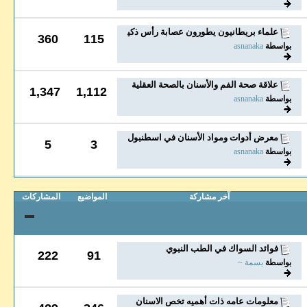
علماء بريطانيون يطورون عصابة رأس ذكية لوقف الجز...
360
115
بواسطة
asnanaka
علاقة صحة الفم والأسنان بالصحة العقلية
1,347
1,112
بواسطة
asnanaka
معرض أدوات ومواد الأسنان في اسطنبول: بوابة إلى...
5
3
بواسطة
asnanaka
آخر مشاركة
المواضيع
المشاركات
فوائد السواك في الطب النبوي
222
91
بواسطة
بسمة ~
معلومات عامه ذات أهميه تخص الاسنان