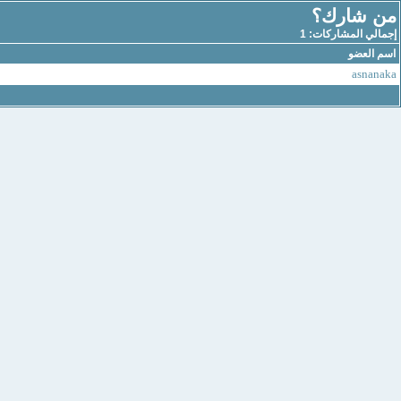
من شارك؟
إجمالي المشاركات: 1
اسم العضو
asnanaka