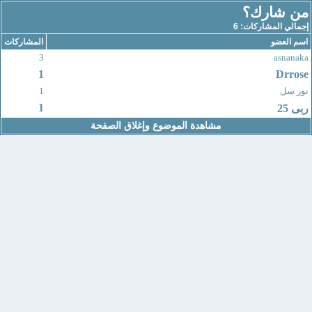
من شارك؟
إجمالي المشاركات: 6
اسم العضو
المشاركات
3
asnanaka
1
Drrose
نور سل
1
1
ربى 25
مشاهدة الموضوع وإغلاق الصفحة