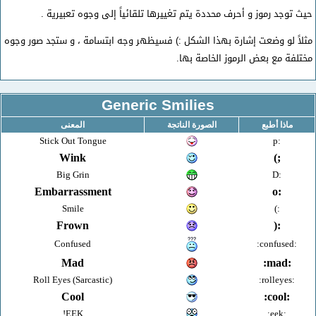
حيث توجد رموز و أحرف محددة يتم تغييرها تلقائياً إلى وجوه تعبيرية .
مثلاً لو وضعت إشارة بهذا الشكل :) فسيظهر وجه ابتسامة ، و ستجد صور وجوه
مختلفة مع بعض الرموز الخاصة بها.
Generic Smilies
ماذا أطبع
الصورة الناتجة
المعنى
Stick Out Tongue
:p
Wink
;)
Big Grin
:D
Embarrassment
:o
Smile
:)
Frown
:(
Confused
:confused:
Mad
:mad:
Roll Eyes (Sarcastic)
:rolleyes:
Cool
:cool:
EEK!
:eek: