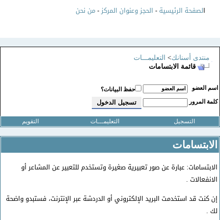
ا
لصفحة الرئيسية
-
الحجز وعنوان المركز
-
من نحن
منتدى أسنانك
>
التعليمـــات
قائمة الابتسامات
سم العضو
حفظ البيانات؟
لمة المرور
التسجيل
التعليمـــات
التقويم
الابتسامات
الابتسامات: عبارة عن صور تعبيرية صغيرة وتستخدم للتعبير عن المشاعر أو
الانفعالات .
إن كنت قد استخدمت البريد الإلكتروني أو الدردشة عبر الإنترنت، فستبدو واضحة
لك .