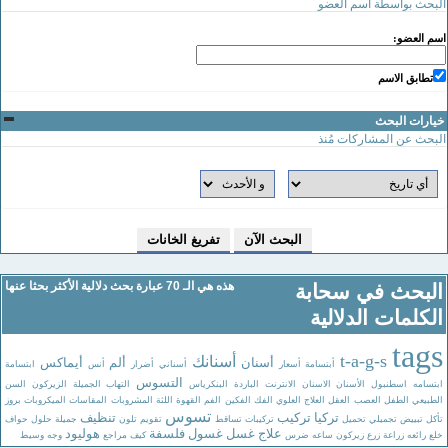
لبحث بواسطة اسم العضو
سم العضو:
تطابق الاسم
يارات البحث
لبحث عن المشاركات مُنذ
هذه هي الـ 70 عبارة بحث دلالية الأكثر بحثا عنها
البحث في سحابة
الكلمات الدلالية
tag
t-a-g-s
أسنانك
أسنان
ألم
أيماكس
أبتسامة
أسعار
أسناني
أضرار
أنس
ابتسامة
التسوس
بتسامه
اسطنبول
الأسنان
الاسنان
الانترنت
الباردة
البنكرياس
التهاب
الجميلة
الزيركون
السن
لطبيعي
الطفل
العصب
العقل
العلاج
العلوي
الفك
الفكين
الفم
القهوة
اللثة
المشروبات
المقاسات
الميكروبات
بروز
تسوس
تركيا
تركيب
تنظيف
أكل
تبييض
تجميلي
تحميل
تركيبات
تساقط
تقويم
تلون
جميلة
حلول
حواف
علاج
غسل
غسول
فلسفة
هوليود
خلع
رائعه
زراعة
زرع
زيركون
ساعه
ضرس
كيف
مراجع
وجه
وسيط