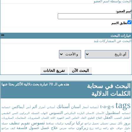
لبحث بواسطة اسم العضو
سم العضو:
تطابق الاسم
يارات البحث
لبحث عن المشاركات مُنذ
هذه هي الـ 70 عبارة بحث دلالية الأكثر بحثا عنها
البحث في سحابة
الكلمات الدلالية
tag
t-a-g-s
أسنانك
أسنان
ألم
أيماكس
أبتسامة
أسعار
أسناني
أضرار
أنس
ابتسامة
اسطنبول
التسوس
بتسامه
الأسنان
الاسنان
الباردة
البنكرياس
التهاب
الجميلة
الزيركون
السن
الطبيعي
العقل
لطفل
العصب
العلاج
العلوي
الفك
الفكين
الفم
القهوة
اللثة
اللسان
المشروبات
المقاسات
الميكروبات
تسوس
روز
تركيا
تركيب
تقويم
تنظيف
تأكل
تبييض
تجميلي
تحميل
تراجع
تركيبات
تساقط
جميلة
زيركون
علاج
غسل
غسول
فلسفة
لول
حواف
خلع
رائعه
زراعة
زرع
ساعه
ضرس
كيف
مراجع