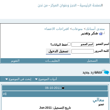
ا
لصفحة الرئيسية
-
الحجز وعنوان المركز
-
من نحن
منتدى أسنانك
>
منوعات
>
اقتراحات الاعضاء
شكر وتقدير
سم العضو
حفظ البيانات؟
لمة المرور
التسجيل
التعليمـــات
التقويم
أدوات الموضوع
إبحث في الموضوع
06-10-2011
1
#
معالي
عضو
تاريخ التسجيل: Jun 2011