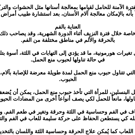
الأمريكية لطب الأسنان (ada) إلى أن الفترة الآمنة للحامل لقيامها بمعالجة أسنانها 
 بأنه بالإمكان معالجة آلام الأسنان، بعد استشارة طبيب أمراض
العناية بالفم
، خاصة خلال فترة النزيف أثناء الدورة الشهرية، وقد يصاحب ذلك
بالحرقة والألم في مناطق مختلفة من الفم.
غيرات هورمونية، ما قد يؤدي إلى التهابات في اللثة، أسوة بتل
في حالة تناولها لحبوب منع الحمل.
لتي تتناول حبوب منع الحمل لمدة طويلة معرضة للإصابة بآلام، 
الحبوب.
لبنسلين، للمرأة التي تأخذ حبوب منع الحمل، يمكن أن يُضعف م
ناولها، مانعاً للحمل لكي يصف أنواعاً أخرى من المضادات الحيو
ف في الفم وحساسية في اللثة وحرقة وتغير في طعم الفم. ويج
له كي يستطعن الحفاظ على حركة سليمة للعاب في الفم وال
ض اللعاب كما يُمكن علاج الحرقة وحساسية اللثة واللسان بالتخ