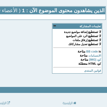
الذين يشاهدون محتوى الموضوع الآن : 1
( الأعضاء 0 والزوار 1)
تعليمات المشاركة
لا تستطيع
إضافة مواضيع جديدة
لا تستطيع
الرد على المواضيع
لا تستطيع
إرفاق ملفات
لا تستطيع
تعديل مشاركاتك
متاحة
BB code
is
متاحة
الابتسامات
متاحة
كود [IMG]
معطلة
كود HTML
قوانين المنتدى
الرئيسية
الرئيس