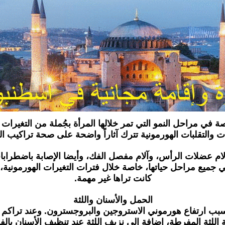
ة في مراحل النمو التي تمر خلالها المرأة بجُملة من التغيرات
 والتقلبات الهورمونية تترك آثاراً واضحة على صحة تراكيب ال
آلام عضلات الرأس، وآلام مفصل الفك، وأيضا الإصابة باضطرابات
 جميع مراحل حياتها، خاصة خلال فترات التغيرات الهورمونية، و
كانت تراها غير مهمة.
الحمل والأسنان واللثة
سبب ارتفاع هورموني الاستروجين والبروجسترون. وعند تراكم فض
ة اللثة المفرطة، إضافة إلى نزيف اللثة عند تنظيف الأسنان بال