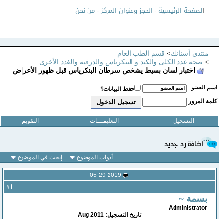
ا
لصفحة الرئيسية
-
الحجز وعنوان المركز
-
من نحن
منتدى أسنانك
>
قسم الطب العام
>
صحة غدد الكلى والكبد و البنكرياس والدرقية والغدد الأخرى
اختبار لسان بسيط يشخص سرطان البنكرياس قبل ظهور الأعراض
سم العضو
حفظ البيانات؟
لمة المرور
التسجيل
التعليمـــات
التقويم
أدوات الموضوع
إبحث في الموضوع
05-29-2019
1
#
بسمة ~
Administrator
تاريخ التسجيل: Aug 2011