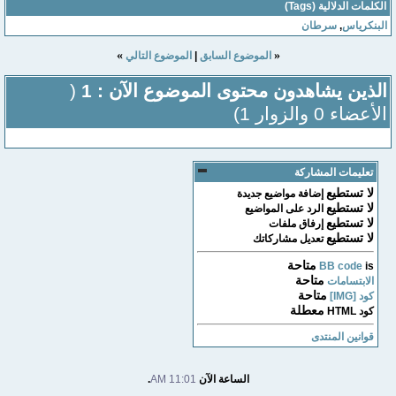
الكلمات الدلالية (Tags)
البنكرياس
,
سرطان
»
«
الموضوع السابق
|
الموضوع التالي
الذين يشاهدون محتوى الموضوع الآن : 1
(
الأعضاء 0 والزوار 1)
تعليمات المشاركة
لا تستطيع
إضافة مواضيع جديدة
لا تستطيع
الرد على المواضيع
لا تستطيع
إرفاق ملفات
لا تستطيع
تعديل مشاركاتك
متاحة
BB code
is
متاحة
الابتسامات
متاحة
كود [IMG]
معطلة
كود HTML
قوانين المنتدى
الساعة الآن
11:01 AM
.