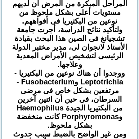
المراحل المبكرة من المرض أن لديهم
مستويات أعلى بشكل ملحوظ من
نوعين من البكتيريا فى أفواههم.
ولتأكيد نتائج الدراسة، أجرت جامعة
تشجيانغ فى الصين هذا البحث بقيادة
الأستاذ لانجوان لى، مدير مختبر الدولة
الرئيسى لتشخيص الأمراض المعدية
وعلاجها.
ووجدوا أن هناك نوعين من البكتيريا -
Leptotrichia وFusobacterium -
مرتفعين بشكل خاص فى مرضى
السرطان، فى حين أن اثنين آخرين
من البكتيريا الجيدة Haemophilus
وPorphyromonas كانت منخفضة
بشكل ملحوظ.
ومن غير الواضح بالضبط سبب حدوث