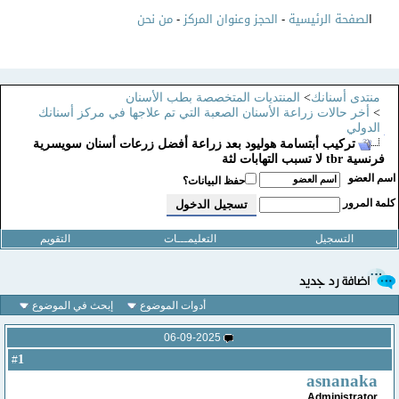
ا
لصفحة الرئيسية
-
الحجز وعنوان المركز
-
من نحن
منتدى أسنانك
>
المنتديات المتخصصة بطب الأسنان
>
أخر حالات زراعة الأسنان الصعبة التي تم علاجها في مركز أسنانك
الدولي
تركيب أبتسامة هوليود بعد زراعة أفضل زرعات أسنان سويسرية
فرنسية tbr لا تسبب التهابات لثة
سم العضو
حفظ البيانات؟
لمة المرور
التسجيل
التعليمـــات
التقويم
أدوات الموضوع
إبحث في الموضوع
06-09-2025
1
#
asnanaka
Administrator