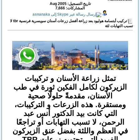
تاريخ التسجيل: Aug 2005
المشاركات: 7,666
تركيب أبتسامة هوليود بعد زراعة أفضل زرعات أسنان سويسرية فرنسية tbr لا
تسبب التهابات لثة
تمثل زراعة الأسنان و تركيبات
الزيركون لكامل الفكين ثورة في طب
الأسنان، مقدمةً حلولًا صحية
ومستقرة. هذه الزرعات و التركيبات،
التي كانت بيد الدكتور أنس عبد
الرحمن، لا تسبب التهابات أو تراجعًا
في العظم واللثة بفضل عنق الزيركون
الفريد التي تحتويه زرعات TBR