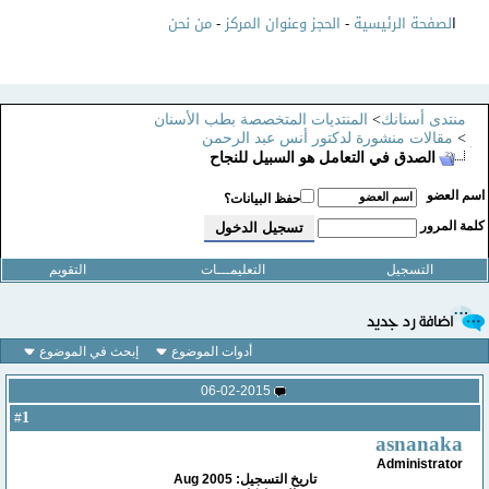
ا
لصفحة الرئيسية
-
الحجز وعنوان المركز
-
من نحن
منتدى أسنانك
>
المنتديات المتخصصة بطب الأسنان
>
مقالات منشورة لدكتور أنس عبد الرحمن
الصدق في التعامل هو السبيل للنجاح
سم العضو
حفظ البيانات؟
لمة المرور
التسجيل
التعليمـــات
التقويم
أدوات الموضوع
إبحث في الموضوع
06-02-2015
1
#
asnanaka
Administrator
تاريخ التسجيل: Aug 2005