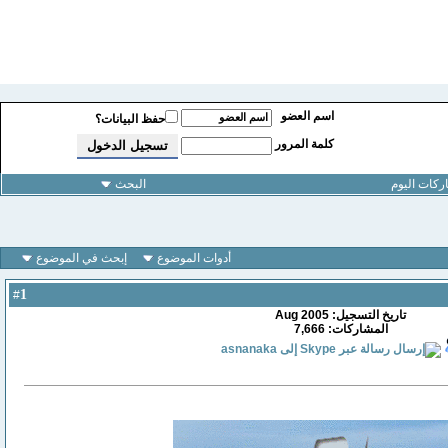
اسم العضو
حفظ البيانات؟
كلمة المرور
كات اليوم
البحث
أدوات الموضوع
إبحث في الموضوع
1
#
تاريخ التسجيل: Aug 2005
المشاركات: 7,666