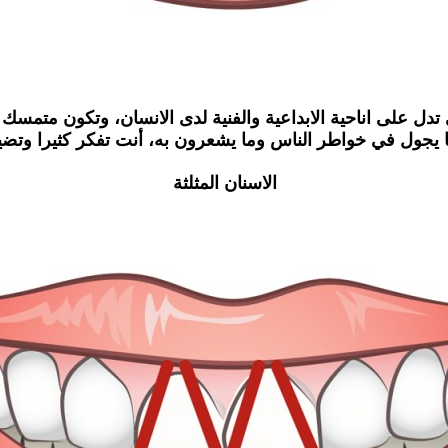
دل على اناحية الابداعية والفنية لدى الانسان، وتكون متمسك ب
جول في خواطر الناس وما يشعرون به، أنت تفكر كثيرا وتضيع
الاسنان المثلثة