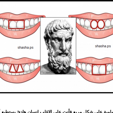
امامية على شكل مربع فأنت على الاغلب انسان هادئ يستطيع