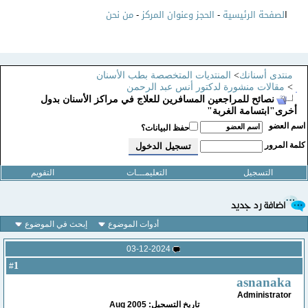
ا
لصفحة الرئيسية
-
الحجز وعنوان المركز
-
من نحن
منتدى أسنانك
>
المنتديات المتخصصة بطب الأسنان
>
مقالات منشورة لدكتور أنس عبد الرحمن
نصائح للمراجعين المسافرين للعلاج في مراكز الأسنان بدول
أخرى"ابتسامة الغربة"
سم العضو
حفظ البيانات؟
لمة المرور
التسجيل
التعليمـــات
التقويم
أدوات الموضوع
إبحث في الموضوع
03-12-2024
1
#
asnanaka
Administrator
تاريخ التسجيل: Aug 2005