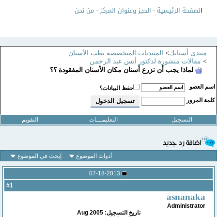
ا
لصفحة الرئيسية
-
الحجز وعنوان المركز
-
من نحن
منتدى أسنانك
>
المنتديات المتخصصة بطب الأسنان
>
مقالات منشورة لدكتور أنس عبد الرحمن
لماذا يجب أن تزرع أسنان مكان الأسنان المفقودة ؟؟
سم العضو
حفظ البيانات؟
لمة المرور
التسجيل
التعليمـــات
التقويم
أدوات الموضوع
إبحث في الموضوع
07-18-2013
1
#
asnanaka
Administrator
تاريخ التسجيل: Aug 2005