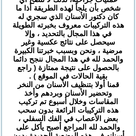
شخص بأن يلجأ لهذه الطريقة أذا ما
كان دكتور الأسنان الذي سجري له
هذه التركيبات معروف بخبرته الطويلة
في هذا المجال بالتحديد ، وإلا
سيحصل على نتائج عكسية وغير
مرضية ، ونحن وبسبب خبرتنا الكبيرة
والحمد لله في هذا المجال ننجح دائما
بالحصول على نتيجة ممتازة ( راجع
بقية الحالات في الموقع ) .
قمنا أولا بتنظيف الأسنان من النخر
وتحضير الأسنان وبردهم وأخذ
المقاسات وخلال أسبوع تم تركيب
هذه التركيبات الرائعة بدون سحب
بعض الأعصاب في الفك السفلي ،
والحمد لله المراجع أصبح يأكل على
أسنانه في هذه الوضعية الجديدة بدون