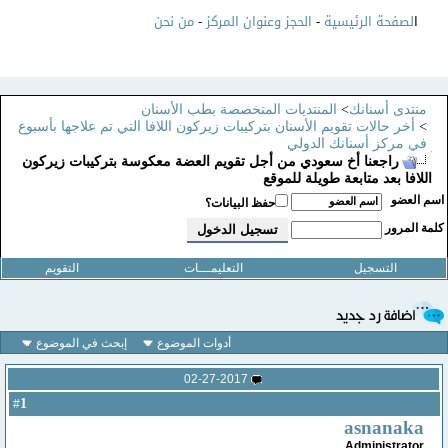
ا
لصفحة الرئيسية
-
الحجز وعنوان المركز
-
من نحن
منتدى أسنانك
>
المنتديات المتخصصة بطب الأسنان
>
أخر حالات تقويم الأسنان بتركيبات زيركون اللافا التي تم علاجها بأسبوع
في مركز أسنانك الدولي
راجعنا أخ سعودي من أجل تقويم العضة معكوسة بتركيبات زيركون
اللافا بعد متابعة طويلة للموقع
سم العضو
حفظ البيانات؟
لمة المرور
التسجيل
التعليمـــات
التقويم
أدوات الموضوع
إبحث في الموضوع
02-27-2017
1
#
asnanaka
Administrator