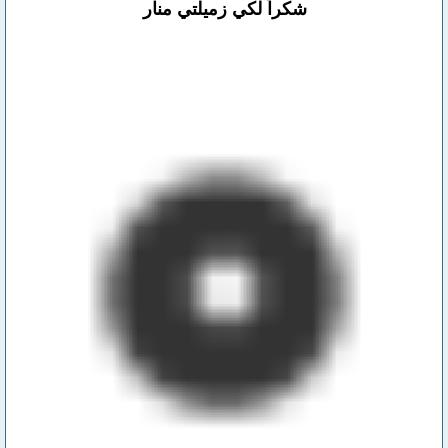
شكراً لكي زميلتي منار