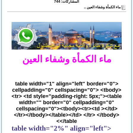
المشاركات: 744
ماء الكمأة وشفاء العين ..
ماء الكمأة وشفاء العين
<table width="1" align="left" border="0"
cellpadding="0" cellspacing="0"> <tbody>
<tr> <td style="padding-right: 5px;"><table
width="" border="0" cellpadding="0"
cellspacing="0"><tbody><tr><td ></td>
</tr></tbody></table></td> </tr> </tbody>
</table>
<table width="2%" align="left"