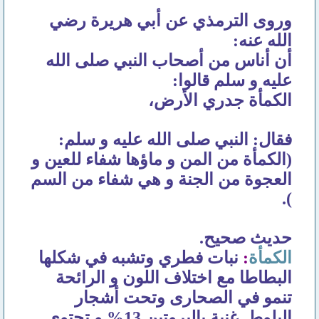
وروى الترمذي عن أبي هريرة رضي
الله عنه:
أن أناس من أصحاب النبي صلى الله
عليه و سلم قالوا:
الكمأة جدري الأرض،
فقال: النبي صلى الله عليه و سلم:
(الكمأة من المن و ماؤها شفاء للعين و
العجوة من الجنة و هي شفاء من السم
).
حديث صحيح.
الكمأة
:
نبات فطري وتشبه في شكلها
البطاطا مع اختلاف اللون و الرائحة
تنمو في الصحارى وتحت أشجار
البلوط. غنية بالبروتين 13% و تحتوي