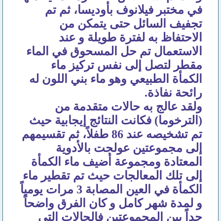
في مختبر فيلانوف بأوديسا، ثم تم
تجفيف السائل حتى يتمكن من
الاحتفاظ به لفترة طويلة و عند
الاستعمال تم حل المسحوق في الماء
مقطر لتصل إلى نفس تركيز ماء
الكمأة الطبيعي وهو ماء بني اللون له
رائحة نفاذة.
ولقد عالج به حالات متقدمة من
(الترخوما) فكانت النتائج إيجابية حيث
تم تشخيصه عند 86 طفلاً، ثم تقسيمهم
إلى مجموعتين عولجت بالأدوية
المعتادة ومجموعة أضيف ماء الكمأة
إلى تلك المعالجات حيث تم تقطير ماء
الكمأة في العين المصابة 3 مرات يومياً
و لمدة شهر كامل و كان الفرق واضحاً
جداً بين المجموعتين فالحالات التي