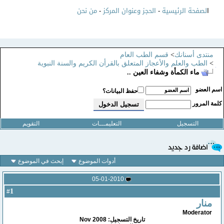
ا
لصفحة الرئيسية
-
الحجز وعنوان المركز
-
من نحن
منتدى أسنانك
>
قسم الطب العام
>
الطب والعلم والأعجاز المتعلق بالقرأن الكريم والسنة النبوية
ماء الكمأة وشفاء العين ..
سم العضو
حفظ البيانات؟
لمة المرور
التسجيل
التعليمـــات
التقويم
أدوات الموضوع
إبحث في الموضوع
05-01-2010
1
#
منار
Moderator
تاريخ التسجيل: Nov 2008