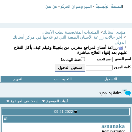
ا
لصفحة الرئيسية
-
الحجز وعنوان المركز
-
من نحن
منتدى أسنانك
>
المنتديات المتخصصة بطب الأسنان
>
أخر حالات زراعة الأسنان الصعبة التي تم علاجها في مركز أسنانك
الدولي
زراعة أسنان لمراجع مغربي من بلجيكا وفيلم كيف يأكل التفاح
عليهم بعد إنتهاء العلاج مباشرة
سم العضو
حفظ البيانات؟
لمة المرور
التسجيل
التعليمـــات
التقويم
أدوات الموضوع
إبحث في الموضوع
09-21-2022
1
#
asnanaka
Administrator