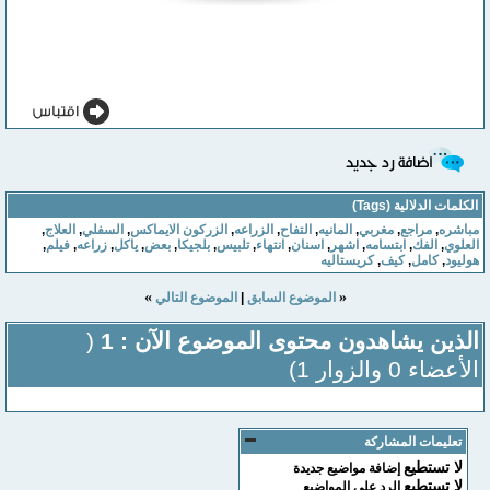
الكلمات الدلالية (Tags)
مباشره
,
مراجع
,
مغربي
,
المانيه
,
التفاح
,
الزراعه
,
الزركون الايماكس
,
السفلي
,
العلاج
,
العلوي
,
الفك
,
ابتسامه
,
اشهر
,
اسنان
,
انتهاء
,
تلبيس
,
بلجيكا
,
بعض
,
ياكل
,
زراعه
,
فيلم
,
هوليود
,
كامل
,
كيف
,
كريستاليه
»
«
الموضوع السابق
|
الموضوع التالي
الذين يشاهدون محتوى الموضوع الآن : 1
(
الأعضاء 0 والزوار 1)
تعليمات المشاركة
لا تستطيع
إضافة مواضيع جديدة
لا تستطيع
الرد على المواضيع