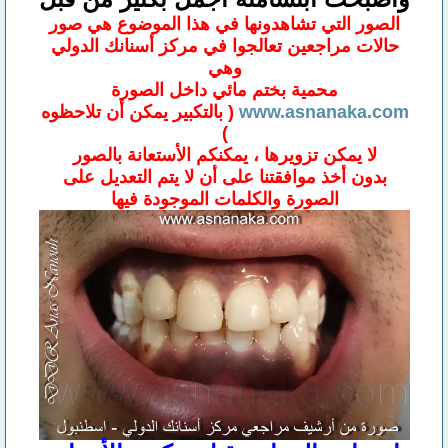
الصور التي تشاهدونها في هذا الموضوع هي صور
حالات مراجعين تعالجوا في مركز أسنانك الدولي
وهي
محمية بختم مائي داخل الصورة
www.asnanaka.com
( بالتكبير يمكن أن تلاحظوه
)
لا يمكن تزويرها ، يمكنكم الأستعانة بالصور
بدون أخذ موافقتنا على أن لا يتم التعديل على
الصورة والكلمات الموجودة فيها