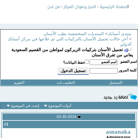
ا
لصفحة الرئيسية
-
الحجز وعنوان المركز
-
من نحن
منتدى أسنانك
>
المنتديات المتخصصة بطب الأسنان
>
أخر حالات تجميل الأسنان بالتركيبات التي تم علاجها في مركز أسنانك
الدولي
تجميل الأسنان بتركيبات الزيركون لمواطن من القصيم السعودية
يعاني من تفرق الأسنان
سم العضو
حفظ البيانات؟
لمة المرور
التسجيل
التعليمـــات
التقويم
أدوات الموضوع
إبحث في الموضوع
03-30-2016
1
#
asnanaka
Administrator