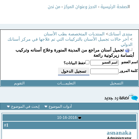
ا
لصفحة الرئيسية
-
الحجز وعنوان المركز
-
من نحن
منتدى أسنانك
>
المنتديات المتخصصة بطب الأسنان
>
أخر حالات تجميل الأسنان بالتركيبات التي تم علاجها في مركز أسنانك
الدولي
تجميل أسنان مراجع من المدينة المنورة وعلاج أسنانه وتركيب
أبتسامة زيركونية رائعة
سم العضو
حفظ البيانات؟
لمة المرور
التسجيل
التعليمـــات
التقويم
أدوات الموضوع
إبحث في الموضوع
10-16-2016
1
#
asnanaka
Administrator