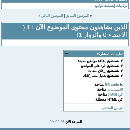
تركيبات إبتسامة هوليود
»
«
الموضوع السابق
|
الموضوع التالي
الذين يشاهدون محتوى الموضوع الآن : 1
(
الأعضاء 0 والزوار 1)
تعليمات المشاركة
لا تستطيع
إضافة مواضيع جديدة
لا تستطيع
الرد على المواضيع
لا تستطيع
إرفاق ملفات
لا تستطيع
تعديل مشاركاتك
متاحة
BB code
is
متاحة
الابتسامات
متاحة
كود [IMG]
معطلة
كود HTML
قوانين المنتدى
الساعة الآن
02:26 PM
.