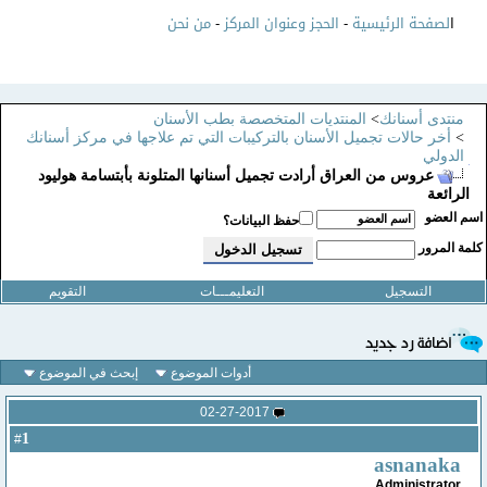
ا
لصفحة الرئيسية
-
الحجز وعنوان المركز
-
من نحن
منتدى أسنانك
>
المنتديات المتخصصة بطب الأسنان
>
أخر حالات تجميل الأسنان بالتركيبات التي تم علاجها في مركز أسنانك
الدولي
عروس من العراق أرادت تجميل أسنانها المتلونة بأبتسامة هوليود
الرائعة
سم العضو
حفظ البيانات؟
لمة المرور
التسجيل
التعليمـــات
التقويم
أدوات الموضوع
إبحث في الموضوع
02-27-2017
1
#
asnanaka
Administrator