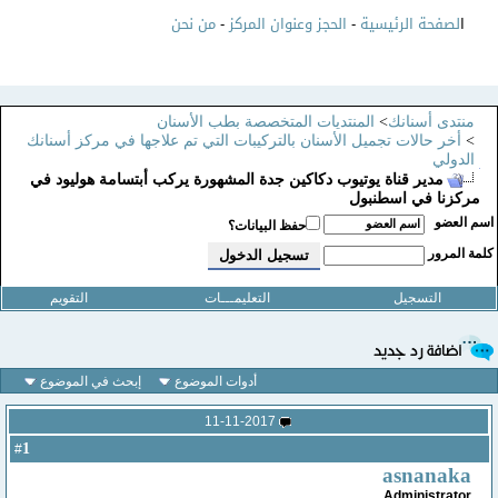
ا
لصفحة الرئيسية
-
الحجز وعنوان المركز
-
من نحن
منتدى أسنانك
>
المنتديات المتخصصة بطب الأسنان
>
أخر حالات تجميل الأسنان بالتركيبات التي تم علاجها في مركز أسنانك
الدولي
مدير قناة يوتيوب دكاكين جدة المشهورة يركب أبتسامة هوليود في
مركزنا في اسطنبول
سم العضو
حفظ البيانات؟
لمة المرور
التسجيل
التعليمـــات
التقويم
أدوات الموضوع
إبحث في الموضوع
11-11-2017
1
#
asnanaka
Administrator