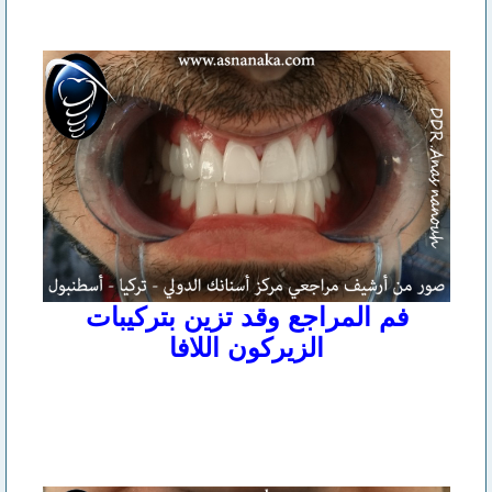
فم المراجع وقد تزين بتركيبات
الزيركون اللافا