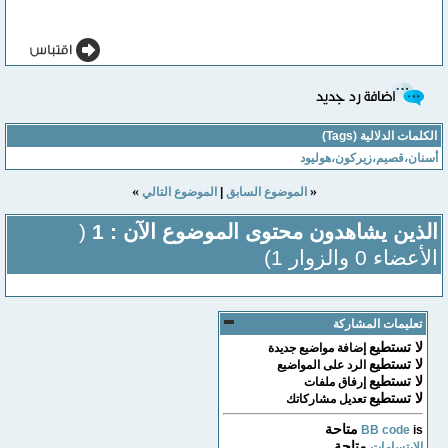
الكلمات الدلالية (Tags)
أسنان،قصيم،زيركون،هوليود
»
«
الموضوع السابق
|
الموضوع التالي
الذين يشاهدون محتوى الموضوع الآن : 1
(
الأعضاء 0 والزوار 1)
تعليمات المشاركة
لا تستطيع
إضافة مواضيع جديدة
لا تستطيع
الرد على المواضيع
لا تستطيع
إرفاق ملفات
لا تستطيع
تعديل مشاركاتك
متاحة
BB code
is
متاحة
الابتسامات