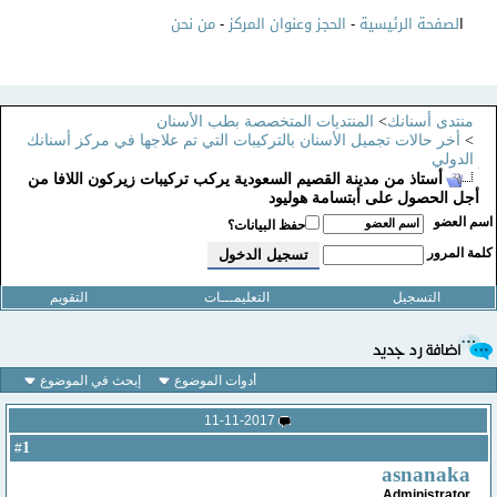
ا
لصفحة الرئيسية
-
الحجز وعنوان المركز
-
من نحن
منتدى أسنانك
>
المنتديات المتخصصة بطب الأسنان
>
أخر حالات تجميل الأسنان بالتركيبات التي تم علاجها في مركز أسنانك
الدولي
أستاذ من مدينة القصيم السعودية يركب تركيبات زيركون اللافا من
أجل الحصول على أبتسامة هوليود
سم العضو
حفظ البيانات؟
لمة المرور
التسجيل
التعليمـــات
التقويم
أدوات الموضوع
إبحث في الموضوع
11-11-2017
1
#
asnanaka
Administrator