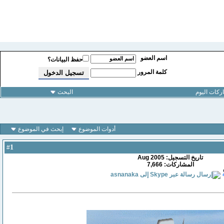
اسم العضو
حفظ البيانات؟
كلمة المرور
كات اليوم
البحث
أدوات الموضوع
إبحث في الموضوع
1
#
تاريخ التسجيل: Aug 2005
المشاركات: 7,666