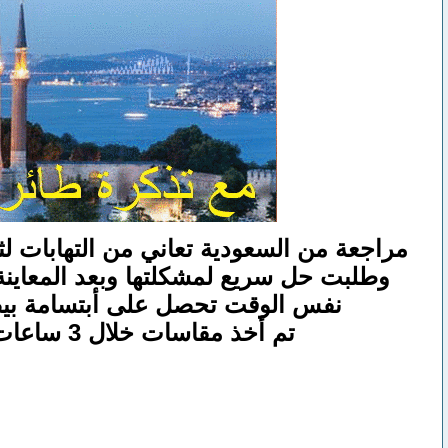
مراجعة من السعودية تعاني من التهابات لثة
وطلبت حل سريع لمشكلتها وبعد المعاينة
نفس الوقت تحصل على أبتسامة بيضا
تم أخذ مقاسات خلال 3 ساعات وبعد اسبوع تم تركيب هذه الأبتسامة الرائعة والمصنوعة من زيركون اللافا .