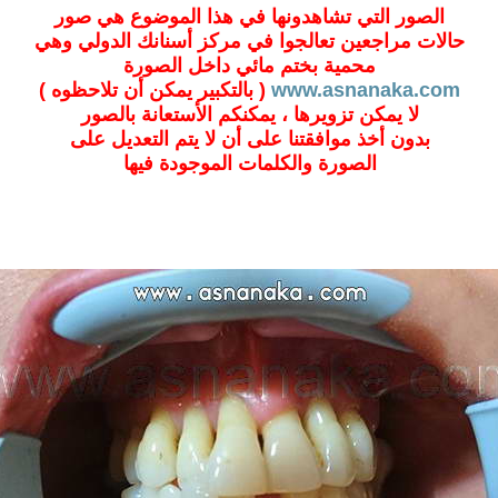
الصور التي تشاهدونها في هذا الموضوع هي صور
حالات مراجعين تعالجوا في مركز أسنانك الدولي وهي
محمية بختم مائي داخل الصورة
www.asnanaka.com
( بالتكبير يمكن أن تلاحظوه )
لا يمكن تزويرها ، يمكنكم الأستعانة بالصور
بدون أخذ موافقتنا على أن لا يتم التعديل على
الصورة والكلمات الموجودة فيها