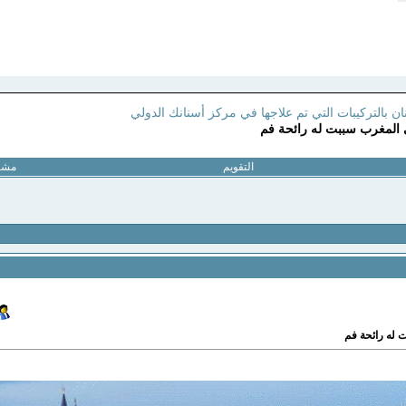
ن بالتركيبات التي تم علاجها في مركز أسنانك الدولي
ي المغرب سببت له رائحة فم
التقويم
مشار
 له رائحة فم