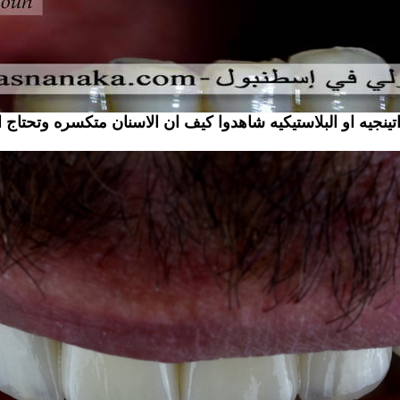
راتينجيه او البلاستيكيه شاهدوا كيف ان الاسنان متكسره وتحتاج 