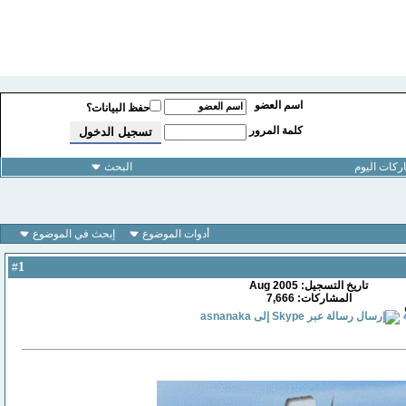
اسم العضو
حفظ البيانات؟
كلمة المرور
كات اليوم
البحث
أدوات الموضوع
إبحث في الموضوع
1
#
تاريخ التسجيل: Aug 2005
المشاركات: 7,666