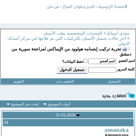
ا
لصفحة الرئيسية
-
الحجز وعنوان المركز
-
من نحن
منتدى أسنانك
>
المنتديات المتخصصة بطب الأسنان
>
أخر حالات تجميل الأسنان بالتركيبات التي تم علاجها في مركز أسنانك
الدولي
تجربة تركيب إبتسامه هولوود من الإيماكس لمراجعة سورية من
دمشق
سم العضو
حفظ البيانات؟
لمة المرور
التسجيل
التعليمـــات
التقويم
أدوات الموضوع
إبحث في الموضوع
01-01-2026
1
#
asnanaka
Administrator