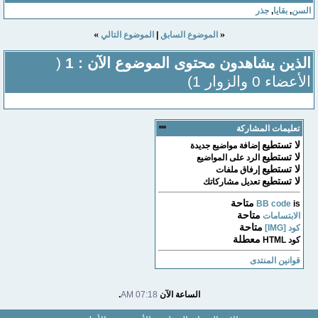
السن
,
بقايا
,
جذر
»
«
الموضوع السابق
|
الموضوع التالي
الذين يشاهدون محتوى الموضوع الآن : 1
(
الأعضاء 0 والزوار 1)
تعليمات المشاركة
لا تستطيع
إضافة مواضيع جديدة
لا تستطيع
الرد على المواضيع
لا تستطيع
إرفاق ملفات
لا تستطيع
تعديل مشاركاتك
متاحة
BB code
is
متاحة
الابتسامات
متاحة
كود [IMG]
معطلة
كود HTML
قوانين المنتدى
الساعة الآن
07:18 AM
.