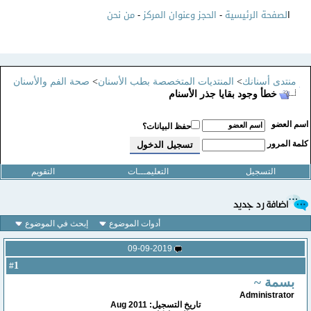
ا
لصفحة الرئيسية
-
الحجز وعنوان المركز
-
من نحن
منتدى أسنانك
>
المنتديات المتخصصة بطب الأسنان
>
صحة الفم والأسنان
خطأ وجود بقايا جذر الأسنام
سم العضو
حفظ البيانات؟
لمة المرور
التسجيل
التعليمـــات
التقويم
أدوات الموضوع
إبحث في الموضوع
09-09-2019
1
#
بسمة ~
Administrator
تاريخ التسجيل: Aug 2011