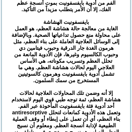
الفم من أدوية بايفسفونيت بموت أنسجة عظم
الفك، إلا أن الأمر يتطلب مزيداً من التأكيد.
بايفسفونيت الهشاشة
الغاية من معالجة حالة هشاشة العظم، هو العمل
على محاولة منع حصول تداعياتها الصحية. وبالإضافة
إلى الوسائل العلاجية العاملة على بناء العظم، مثل
هرمون الغدة جار الدرقية وحبوب فيتامين دي
وحبوب الكالسيوم وغيرها، فإن الأدوية المانعة من
تحلل العظم وتسريب مكوناته، هي الأساس
العلاجي اليوم لحالات هشاشة العظم. وهي ما
تشمل أدوية بايفسفونيت وهرمون كالسوتينين
المستخرج من سمك السلمون.
إلا أنه وضمن تلك المحاولات العلاجية لحالات
هشاشة العظم، ثمة توجه طبي قوي اليوم لاستخدام
أحد أدوية فئة بايفسفونيت المأخوذة عبر الفم.
وتعمل هذه الأدوية كمانعات لتحلل antiresorptive
بناء العظم، أي أن تعمل على إبطاء أو وقف العملية
الطبيعية لإذابة أنسجة العظم. ومعلوم أن نسيج