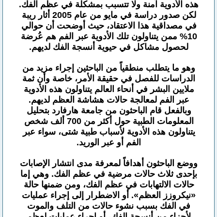
هذه الأدوية آمنة ولا تتسبب بمشكلة في عظم الفك.
لكن صدور دراسة في مايو من عام 2005 أثار ريبة
في مصداقية هذا الاعتقاد، حيث أوضحت أن حوالي
10% ممن يتناولون تلك الأدوية عبر الفم هم عُرضة
لحصول مشاكل في حيوية أنسجة الفك لديهم.
وهو ما يتطلب منطقياً من الباحثين إجراء مزيد من
الدراسات للفصل في حقيقة الأمر، خاصة وأن ثمة
ملايين البشر في أنحاء العالم يتناولون هذه الأدوية
عبر الفم لمعالجة حالات هشاشة العظم لديهم.
وبالفعل قام الباحثون من جامعة هارفارد بتحليل
المعلومات الطبية حول أكثر من 700 ألف شخص
يتناولون هذه الأدوية لأسباب طبية شتى، سواء عبر
الفم أو عبر الوريد.
ووضع الباحثون أهدافاً لمعرفة مدى انتشار الإصابات
بإحدى ثلاث حالات مرضية في عظم الفك. وهي إما
حالات الالتهابات في عظم الفك، ومن ضمنها حالة
«نيكروزز العظم». أو الاضطرار إلى إجراء عمليات
في الفك بسبب نشوء حالات من التلف والموت
لأجزاء من أنسجة الفك، أو إجراء عمليات لعظم