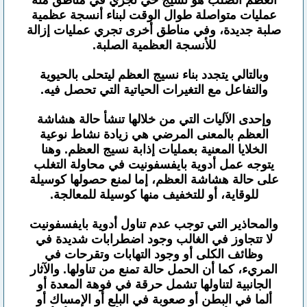
العظم الصلب هو نسيج حي تجري في مناطق منه
عمليات متواصلة طوال الوقت لبناء أنسجة عظمية
صلبة جديدة، وفي مناطق أخرى تجري عمليات إزالة
للأنسجة العظمية الصلبة.
وبالتالي يتجدد بناء نسيج العظم ليتحلى بالحيوية
والتفاعل مع التغيرات الحياتية التي تحصل فيه.
وإحدى الآليات التي من خلالها تنشأ حالة هشاشة
العظم بالمعنى المرضي هي زيادة نشاط نوعية
الخلايا المعنية بعمليات إذابة نسيج العظم. وهنا
يتوجه عمل أدوية بايفسفونيت في محاولة التغلب
على حالة هشاشة العظم، إما لمنع حصولها كوسيلة
للوقاية، أو للتخفيف منها كوسيلة للمعالجة.
والمحاذير التي توجب عدم تناول أدوية بايفسفونيت
لا تتجاوز في الغالب وجود اضطرابات شديدة في
وظائف الكلى أو وجود التهابات وتقرحات في
المريء، كما أن الحمل حالة تمنع من تناولها. والآثار
الجانبية لتناولها تشمل حرقة في فوهة المعدة أو
ألما في البطن أو صعوبة في البلع أو الإمساك أو