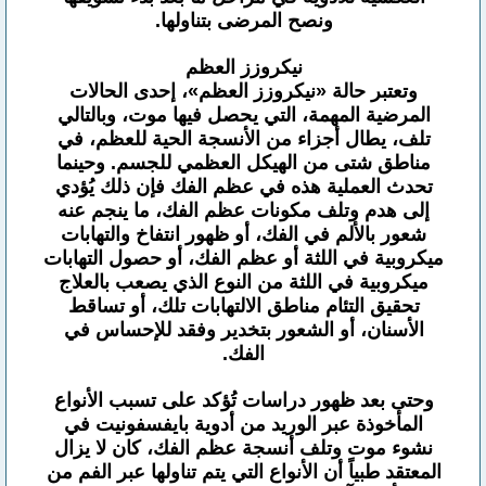
ونصح المرضى بتناولها.
نيكروزز العظم
وتعتبر حالة «نيكروزز العظم»، إحدى الحالات
المرضية المهمة، التي يحصل فيها موت، وبالتالي
تلف، يطال أجزاء من الأنسجة الحية للعظم، في
مناطق شتى من الهيكل العظمي للجسم. وحينما
تحدث العملية هذه في عظم الفك فإن ذلك يُؤدي
إلى هدم وتلف مكونات عظم الفك، ما ينجم عنه
شعور بالألم في الفك، أو ظهور انتفاخ والتهابات
ميكروبية في اللثة أو عظم الفك، أو حصول التهابات
ميكروبية في اللثة من النوع الذي يصعب بالعلاج
تحقيق التئام مناطق الالتهابات تلك، أو تساقط
الأسنان، أو الشعور بتخدير وفقد للإحساس في
الفك.
وحتى بعد ظهور دراسات تُؤكد على تسبب الأنواع
المأخوذة عبر الوريد من أدوية بايفسفونيت في
نشوء موت وتلف أنسجة عظم الفك، كان لا يزال
المعتقد طبياً أن الأنواع التي يتم تناولها عبر الفم من