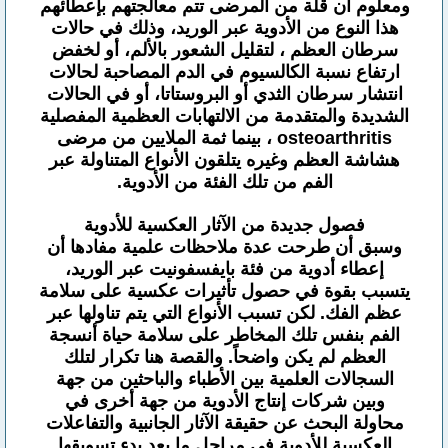
ومعلوم أن قلة من المرضى تتم معالجتهم بإعطائهم
هذا النوع من الأدوية عبر الوريد، وذلك في حالات
سرطان العظم ، لتقليل الشعور بالألم، أو لخفض
ارتفاع نسبة الكالسيوم في الدم المصاحبة لحالات
انتشار سرطان الثدي أو البروستاتا، أو في الحالات
الشديدة والمتقدمة من الالتهابات العظمية المفصلية
osteoarthritis ، بينما ثمة الملايين من مرضى
هشاشة العظم وغيره يتلقون الأنواع المتناولة عبر
الفم من تلك الفئة من الأدوية.
فصول جديدة من الآثار العكسية للأدوية
وسبق أن طرحت عدة ملاحظات علمية مفادها أن
إعطاء أدوية من فئة بايفسفونيت عبر الوريد،
يتسبب بقوة في حصول تأثيرات عكسية على سلامة
عظم الفك. لكن تسبب الأنواع التي يتم تناولها عبر
الفم بنفس تلك المخاطر على سلامة حياة أنسجة
العظم لم يكن واضحاً. والقصة هنا تكرار لتلك
السجالات العلمية بين الأطباء والباحثين من جهة
وبين شركات إنتاج الأدوية من جهة أخرى في
محاولة البحث عن حقيقة الآثار الجانبية والتفاعلات
العكسية للأدوية في مراحل ما بعد بدء تسويقها