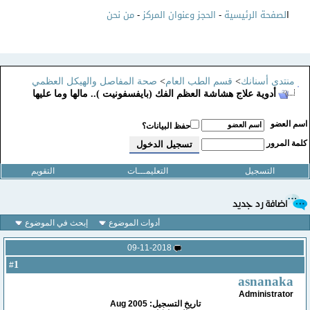
ا
لصفحة الرئيسية
-
الحجز وعنوان المركز
-
من نحن
منتدى أسنانك
>
قسم الطب العام
>
صحة المفاصل والهيكل العظمي
أدوية علاج هشاشة العظم الفك (بايفسفونيت ).. مالها وما عليها
سم العضو
حفظ البيانات؟
لمة المرور
التسجيل
التعليمـــات
التقويم
أدوات الموضوع
إبحث في الموضوع
09-11-2018
1
#
asnanaka
Administrator
تاريخ التسجيل: Aug 2005