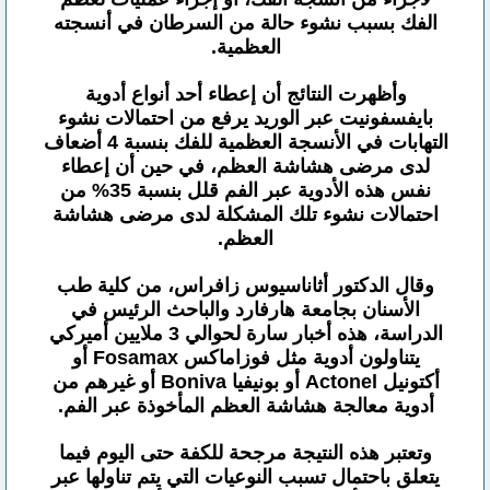
الفك بسبب نشوء حالة من السرطان في أنسجته
العظمية.
وأظهرت النتائج أن إعطاء أحد أنواع أدوية
بايفسفونيت عبر الوريد يرفع من احتمالات نشوء
التهابات في الأنسجة العظمية للفك بنسبة 4 أضعاف
لدى مرضى هشاشة العظم، في حين أن إعطاء
نفس هذه الأدوية عبر الفم قلل بنسبة 35% من
احتمالات نشوء تلك المشكلة لدى مرضى هشاشة
العظم.
وقال الدكتور أثاناسيوس زافراس، من كلية طب
الأسنان بجامعة هارفارد والباحث الرئيس في
الدراسة، هذه أخبار سارة لحوالي 3 ملايين أميركي
يتناولون أدوية مثل فوزاماكس Fosamax أو
أكتونيل Actonel أو بونيفيا Boniva أو غيرهم من
أدوية معالجة هشاشة العظم المأخوذة عبر الفم.
وتعتبر هذه النتيجة مرجحة للكفة حتى اليوم فيما
يتعلق باحتمال تسبب النوعيات التي يتم تناولها عبر