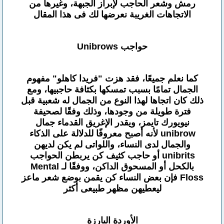
رمش وشعر الحاجب لإبراز الجبهة، وغيرها من
الاتجاهات الغريبة نعرضها لك فى هذا المقال
حواجب Unibrows
كما نعلم جميعًا، فقد هزت "فريدا كاهلو" مفهوم
الجمال تمامًا بسبب تمسكها بكثافة حاجبيها، ومع
ذلك كان اتجاها لهذا النوع من الجمال له شعبية قبل
فترة طويلة من وجودها، وذلك وفقًا لصحيفة
نيويورك تايمز، ويقدر الإغريق القدماء جمال
unibrow لأنه أصبح معروفًا للدلالة على الذكاء
والجمال لدى النساء، واللواتى لم يكن لديهن
unibrits أو حاجب كثيف كن يربطن الحواجب
بالكحل أو المسحوق الداكن، ووفقًا لـ Mental
Floss فإن بعض النساء كن يقمن بوضع شعر ماعز
ليعطيهن مظهر طبيعى أكثر
الأوردة البارزة