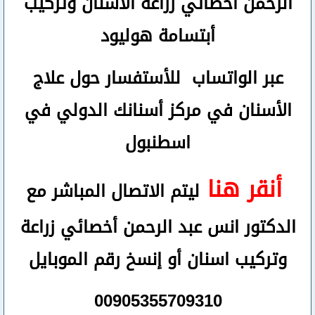
الرحمن
أخصائي زراعة الأسنان وتركيب
أبتسامة هوليود
عبر الواتساب
للأستفسار حول علاج
الأسنان في مركز أسنانك الدولي في
اسطنبول
أنقر هنا
ليتم الاتصال المباشر مع
الدكتور انس عبد الرحمن أخصائي زراعة
وتركيب اسنان
أو
إنسخ رقم ال
موبايل
00905355709310