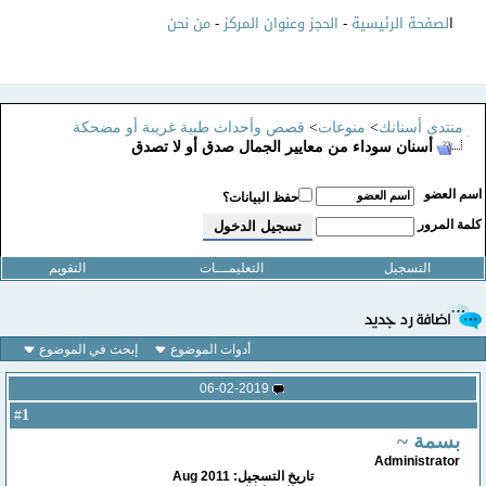
ا
لصفحة الرئيسية
-
الحجز وعنوان المركز
-
من نحن
منتدى أسنانك
>
منوعات
>
قصص وأحداث طبية غريبة أو مضحكة
أسنان سوداء من معايير الجمال صدق أو لا تصدق
سم العضو
حفظ البيانات؟
لمة المرور
التسجيل
التعليمـــات
التقويم
أدوات الموضوع
إبحث في الموضوع
06-02-2019
1
#
بسمة ~
Administrator
تاريخ التسجيل: Aug 2011