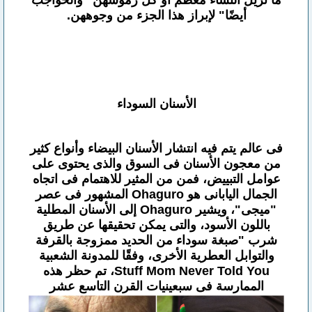
ما تزيل النساء معظم أو كل رموشهن "والحواجب
أيضًا" لإبراز هذا الجزء من وجوههن.
الأسنان السوداء
فى عالم يتم فيه انتشار الأسنان البيضاء وأنواع كثير
من معجون الأسنان فى السوق والذى يحتوى على
عوامل التبييض، فمن من المثير للاهتمام فى اتجاه
الجمال اليابانى هو Ohaguro المشهور فى عصر
"ميجى"، ويشير Ohaguro إلى الأسنان المطلية
باللون الأسود، والتى يمكن تحقيقها عن طريق
شرب "صبغة سوداء من الحديد ممزوجة بالقرفة
والتوابل العطرية الأخرى، وفقًا للمدونة الشعبية
Stuff Mom Never Told You، تم حظر هذه
الممارسة فى سبعينيات القرن التاسع عشر