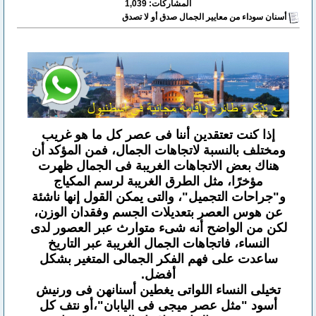
المشاركات: 1,039
أسنان سوداء من معايير الجمال صدق أو لا تصدق
إذا كنت تعتقدين أننا فى عصر كل ما هو غريب
ومختلف بالنسبة لاتجاهات الجمال، فمن المؤكد أن
هناك بعض الاتجاهات الغريبة فى الجمال ظهرت
مؤخرًا، مثل الطرق الغريبة لرسم المكياج
و"جراحات التجميل"، والتى يمكن القول إنها ناشئة
عن هوس العصر بتعديلات الجسم وفقدان الوزن،
لكن من الواضح أنه شىء متوارث عبر العصور لدى
النساء، فاتجاهات الجمال الغريبة عبر التاريخ
ساعدت على فهم الفكر الجمالى المتغير بشكل
أفضل.
تخيلى النساء اللواتى يغطين أسنانهن فى ورنيش
أسود "مثل عصر ميجى فى اليابان"،أو نتف كل