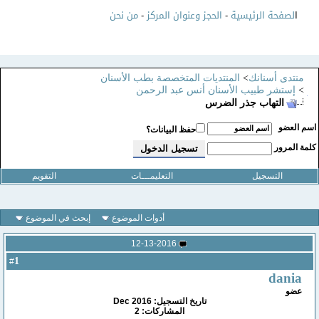
ا
لصفحة الرئيسية
-
الحجز وعنوان المركز
-
من نحن
منتدى أسنانك
>
المنتديات المتخصصة بطب الأسنان
>
إستشر طبيب الأسنان أنس عبد الرحمن
التهاب جذر الضرس
سم العضو
حفظ البيانات؟
لمة المرور
التسجيل
التعليمـــات
التقويم
أدوات الموضوع
إبحث في الموضوع
12-13-2016
1
#
dania
عضو
تاريخ التسجيل: Dec 2016
المشاركات: 2