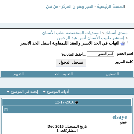
ا
لصفحة الرئيسية
-
الحجز وعنوان المركز
-
من نحن
منتدى أسنانك
>
المنتديات المتخصصة بطب الأسنان
>
إستشر طبيب الأسنان أنس عبد الرحمن
التهاب في الخد الايسر والعقد الليمفاوية اسفل الخد الايسر
سم العضو
حفظ البيانات؟
لمة المرور
التسجيل
التعليمـــات
التقويم
أدوات الموضوع
إبحث في الموضوع
12-17-2016
1
#
elsaye
عضو
تاريخ التسجيل: Dec 2016
المشاركات: 1