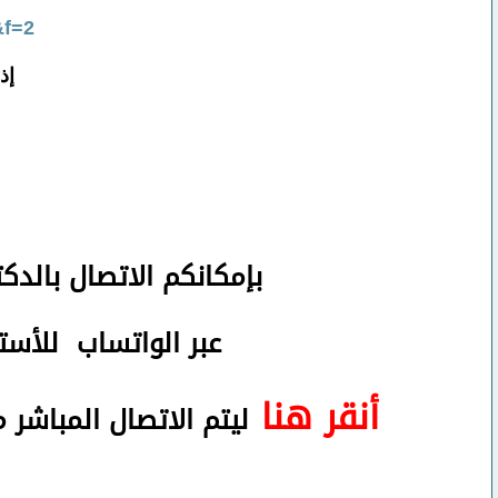
&f=2
إذ
بإمكانكم
الاتصال بالدك
عبر الواتساب
للأستف
أنقر هنا
ليتم الاتصال المباشر 