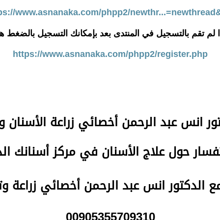
ps://www.asnanaka.com/phpp2/newthr...=newthread
ا لم تقم بالتسجيل في المنتدى بعد بإمكانك التسجيل بالضغط هن
https://www.asnanaka.com/phpp2/register.php
تور انس عبد الرحمن
أخصائي زراعة الأسنان و
سار حول علاج الأسنان في مركز أسنانك ا
مع الدكتور انس عبد الرحمن أخصائي زراعة و
00905355709310