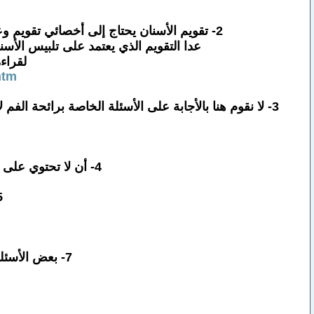
2- تقويم الأسنان يحتاج إلى أخصائي تقويم وعلاج لمدة طويلة ، نحن لا نقوم بالأجابة الحاوية على أسئلةخاصة بالتقويم لأننا لسنا أخصائيين في هذا المجال
عدا التقويم الذي يعتمد على تلبيس الأس
لقراء
htm
3- لا نقوم هنا بالأجابة على الأسئلة الخاصة برائحة الفم لأن مثل هذا السؤال يحتاج لفحص عام وفحص الفم والتقصي المباشر من المراجع ( يمكن ذلك فقط في مركز العيادة )
4- أن لا تحتوي على أتهامات أو كلمات نابية للأعضاء أو إتهامات واضحة لأطباء أسنان كونهم زملاء مهنة .
5- نحن هنا لا نقوم بالأج
7- بعض الأسئلة قد تحتاج صور شعاعيةأو كشف سريري في العيادة لذلك نعتذر عن التجاهل