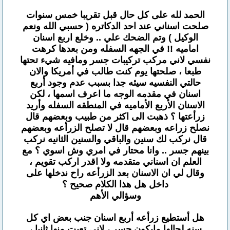
الحمد لله على كل حال قبل تقريبا خمس سنوات
صلحت اسناني عند احد الدكاتره ( حسبي الله ونعم
الوكيل ) وتم الضحك علي .. وخلع اربع اسنان
اماميه !! في الجهه السفله ومن بعدها كرهت
نفسي لاني مركب تركيبات جسر ومافيه شيء تحتها
طبعا ، صلحتها يوم كنت طالب في أمريكا والان
حالتي النفسيه سيئه جدا بسبب عدم وجود أربع
اسنان في مقدمه الوجه ما اعرف اسمها ، لكن
الاسنان الأربع الأماميه في المنطقه السفله وأريد
زرأعتها ؟ ذهبت الى اكثر من طبيب وبعضهم قال
نصلح زراعه وبعضهم قال لا تصلح الزرأعه وبعضهم
قال نركب لك سنين والباقي والسنين الثانيه نركب
بينهم جسر .. وانا محتار في امري وش اسوي ؟ مع
العلم ان اسناني متقدمه ولا اقدر اركب تقويم ،
وقال لي ان الاسنان بعد الزرأعه راح ندخلها على
داخل هل هذا الكلام صحيح ؟
وسؤالي الأهم
هل أستطيع زرأعه أربع اسنان جنب بعض اي كل
سنه لحالها مايكون جسر ، لاني تعبت منها ثانيا ،