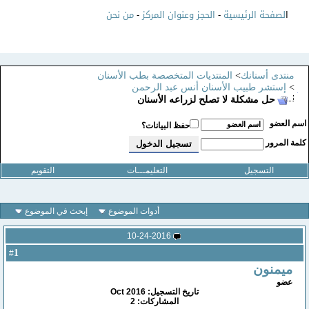
ا
لصفحة الرئيسية
-
الحجز وعنوان المركز
-
من نحن
منتدى أسنانك
>
المنتديات المتخصصة بطب الأسنان
>
إستشر طبيب الأسنان أنس عبد الرحمن
حل مشكلة لا تصلح لزراعه الأسنان
سم العضو
حفظ البيانات؟
لمة المرور
التسجيل
التعليمـــات
التقويم
أدوات الموضوع
إبحث في الموضوع
10-24-2016
1
#
ميمنون
عضو
تاريخ التسجيل: Oct 2016
المشاركات: 2