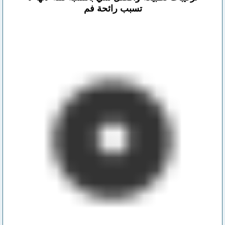
تسبب رائحة فم