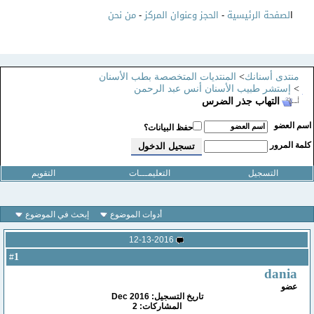
ا
لصفحة الرئيسية
-
الحجز وعنوان المركز
-
من نحن
منتدى أسنانك
>
المنتديات المتخصصة بطب الأسنان
>
إستشر طبيب الأسنان أنس عبد الرحمن
التهاب جذر الضرس
سم العضو
حفظ البيانات؟
لمة المرور
التسجيل
التعليمـــات
التقويم
أدوات الموضوع
إبحث في الموضوع
12-13-2016
1
#
dania
عضو
تاريخ التسجيل: Dec 2016
المشاركات: 2