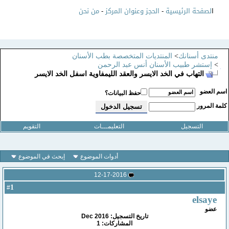
ا
لصفحة الرئيسية
-
الحجز وعنوان المركز
-
من نحن
منتدى أسنانك
>
المنتديات المتخصصة بطب الأسنان
>
إستشر طبيب الأسنان أنس عبد الرحمن
التهاب في الخد الايسر والعقد الليمفاوية اسفل الخد الايسر
سم العضو
حفظ البيانات؟
لمة المرور
التسجيل
التعليمـــات
التقويم
أدوات الموضوع
إبحث في الموضوع
12-17-2016
1
#
elsaye
عضو
تاريخ التسجيل: Dec 2016
المشاركات: 1