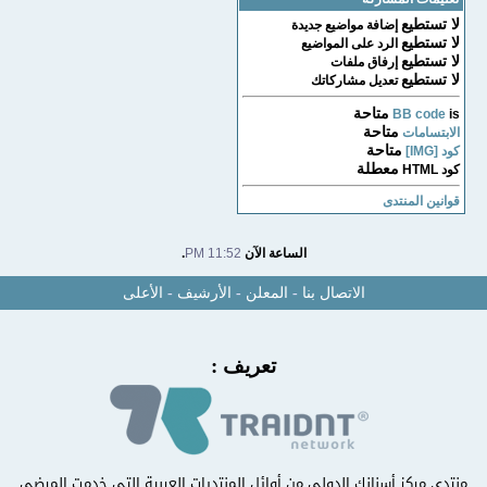
لا تستطيع
إضافة مواضيع جديدة
لا تستطيع
الرد على المواضيع
لا تستطيع
إرفاق ملفات
لا تستطيع
تعديل مشاركاتك
متاحة
BB code
is
متاحة
الابتسامات
متاحة
كود [IMG]
معطلة
كود HTML
قوانين المنتدى
الساعة الآن
11:52 PM
.
الاتصال بنا
-
المعلن
-
الأرشيف
-
الأعلى
تعريف :
منتدى مركز أسنانك الدولي من أوائل المنتديات العربية التي خدمت المرضى