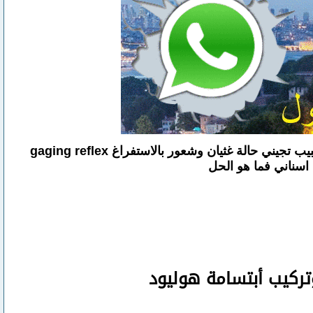
عمري 26 سنة وعندي اكثر من سن متسوس ومحتاج الى علاج حشوات وممكن علاج عصب لكني كل ما افتح فمي للطبيب تجيني حالة غثيان وشعور بالاستفراغ gaging reflex
اسناني فما هو الحل
تركيب أبتسامة هوليود