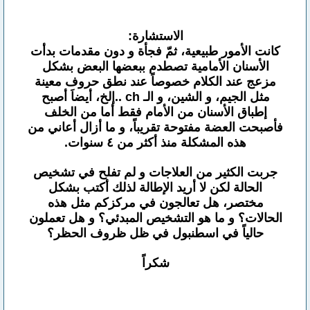
الاستشارة:
كانت الأمور طبيعية، ثمّ فجأة و دون مقدمات بدأت
الأسنان الأمامية تصطدم ببعضها البعض بشكل
مزعج عند الكلام خصوصاً عند نطق حروف معينة
مثل الجيم، و الشين، و الـ ch ..إلخ، أيضاَ أصبح
إطباق الأسنان من الأمام فقط أما من الخلف
فأصبحت العضة مفتوحة تقريباً، و ما أزال أعاني من
هذه المشكلة منذ أكثر من ٤ سنوات.
جربت الكثير من العلاجات و لم تفلح في تشخيص
الحالة لكن لا أريد الإطالة لذلك أكتب بشكل
مختصر، هل تعالجون في مركزكم مثل هذه
الحالات؟ و ما هو التشخيص المبدئي؟ و هل تعملون
حالياً في اسطنبول في ظل ظروف الحظر؟
شكراً