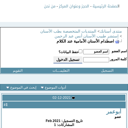
ا
لصفحة الرئيسية
-
الحجز وعنوان المركز
-
من نحن
منتدى أسنانك
>
المنتديات المتخصصة بطب الأسنان
>
إستشر طبيب الأسنان أنس عبد الرحمن
اصطدام الأسنان الأمامية عند الكلام
سم العضو
حفظ البيانات؟
لمة المرور
التسجيل
التعليمـــات
التقويم
أدوات الموضوع
إبحث في الموضوع
02-12-2021
1
#
أبوعمر
عضو
تاريخ التسجيل: Feb 2021
المشاركات: 1