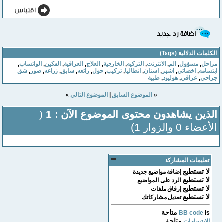
الكلمات الدلالية (Tags)
مراحل
,
مسؤول
,
الم
,
الانترنت
,
التركيه
,
الخارجية
,
العلاج
,
العراقية
,
الفكين
,
الواتساب
,
ابتسامه
,
اخصائي
,
اشهر
,
اسنان
,
انطاليا
,
تركيب
,
حول
,
رائعه
,
سابق
,
زراعه
,
صور
,
شق
جراحي
,
عراقي
,
هوليود
,
طبية
»
«
الموضوع السابق
|
الموضوع التالي
الذين يشاهدون محتوى الموضوع الآن : 1
(
الأعضاء 0 والزوار 1)
تعليمات المشاركة
لا تستطيع
إضافة مواضيع جديدة
لا تستطيع
الرد على المواضيع
لا تستطيع
إرفاق ملفات
لا تستطيع
تعديل مشاركاتك
متاحة
BB code
is
متاحة
الابتسامات