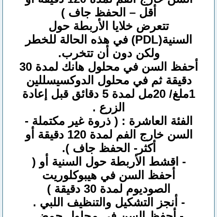
أقل – الحفظ جاف )
تتعرض خلايا الأربطة حول
السنية(PDL) في هذه الحالة للخطر
ولكن دون أن تتخرب.
أحفظ السن في محلول هانك لمدة 30
دقيقة ثم في محلول الدوكسيسللين
1ملغ/ 20مل لمدة 5 دقائق قبل إعادة
الزرع .
الفئة العاشرة : ( ذروة غير مكتملة -
السن خارج الفم لمدة 120 دقيقة أو
أكثر- الحفظ جاف ).
- اقشط الأربطة حول السنية أو (
أحفظ السن في هيبوكلوريت
الصوديوم لمدة 30 دقيقة )
- أنجز التشكيل والتنظيف اللبي .
- أحفظ السن في محلول حمض