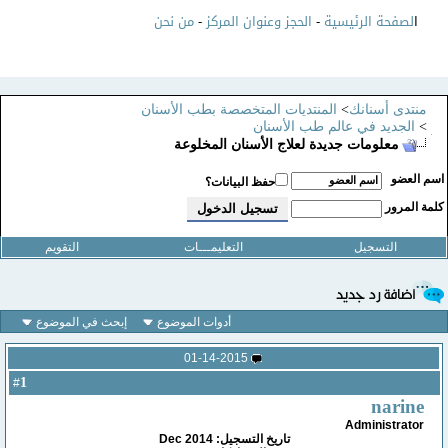
ا
لصفحة الرئيسية
-
الحجز وعنوان المركز
-
من نحن
منتدى أسنانك
>
المنتديات المتخصصة بطب الأسنان
>
الجديد في عالم طب الأسنان
معلومات جديدة لعلاج الأسنان المخلوعة
سم العضو
حفظ البيانات؟
لمة المرور
التسجيل
التعليمـــات
التقويم
أدوات الموضوع
إبحث في الموضوع
01-14-2015
1
#
narine
Administrator
تاريخ التسجيل: Dec 2014