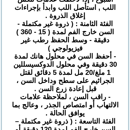
اللب , استأصل اللب وابدأ بإجراءات
إغلاق الذروة .
الفئة الثامنة : ( ذروة غير مكتملة -
السن خارج الفم لمدة ( 15 - 360 )
دقيقة - وسط الحفظ رطب غير
فيزيولوجي )
- أحفظ السن في محلول هانك لمدة
30 دقيقة وفي محلول الدوكسيسللين
1 ملغ/20 مل لمدة 5 دقائق لقتل
الجراثيم على سطح وداخل السن ،
قبل إعادة زرع السن .
- راقب السن ، لملاحظة علامات
الالتهاب أو امتصاص الجذر ، وعالج بما
يوافق الحالة .
الفئة التاسعة : ( ذروة غير مكتملة –
السن خارج الفم لمدة 120 دقيقة أو