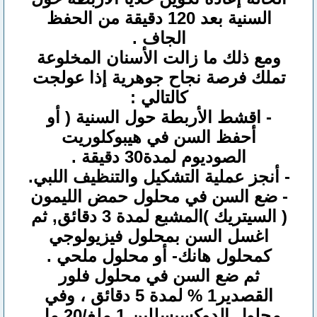
السنية بعد 120 دقيقة من الحفظ
الجاف .
ومع ذلك ما زالت الأسنان المخلوعة
تملك فرصة نجاح جوهرية إذا عولجت
كالتالي :
- اقشط الأربطة حول السنية ( أو
أحفظ السن في هيبوكلوريت
الصوديوم لمدة30 دقيقة .
- أنجز عملية التشكيل والتنظيف اللبي.
- ضع السن في محلول حمض الليمون
( السيتريك )المشبع لمدة 3 دقائق, ثم
اغسل السن بمحلول فيزيولوجي
كمحلول هانك- أو محلول ملحي .
ثم ضع السن في محلول فلور
القصدير1 % لمدة 5 دقائق ، وفي
محلول الدوكسيسللين 1 ملغ/20 مل