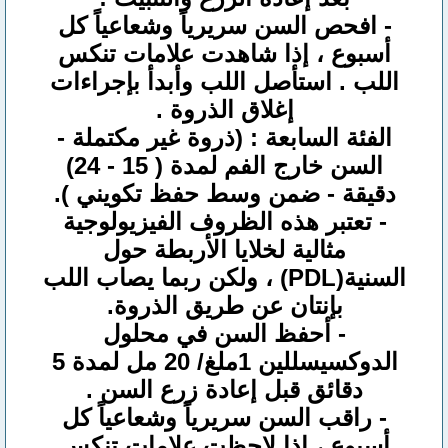
- افحص السن سريرياً وشعاعياً كل
أسبوع ، إذا شاهدت علامات تنكس
اللب . استأصل اللب وأبدأ بإجراءات
إغلاق الذروة .
الفئة السابعة : (ذروة غير مكتملة -
السن خارج الفم لمدة ( 15 - 24)
دقيقة - ضمن وسط حفظ تكويني ).
- تعتبر هذه الظروف الفيزيولوجية
مثالية لخلايا الأربطة حول
السنية(PDL) ، ولكن ربما يصاب اللب
بإنتان عن طريق الذروة.
- أحفظ السن في محلول
الدوكسيسللين 1ملغ/ 20 مل لمدة 5
دقائق قبل إعادة زرع السن .
- راقب السن سريرياً وشعاعياً كل
أسبوع ، إذا لاحظت علامات تنكس