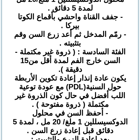
لمدة 5 دقائق .
- جفف القناة واحشي بأقماع الكوتا
بيركا .
- رمّم المدخل ثم أعد زرع السن وقم
بتثبيته .
الفئة السادسة : ( ذروة غير مكتملة -
السن خارج الفم لمدة أقل من15
دقيقة ).
يكون عادة إنذار إعادة تكوين الأربطة
حول السنية(PDL) مع عودة توعية
اللب أفضل في حال كون الذروة غير
مكتملة ( ذروة مفتوحة ) .
- أحفظ السن في محلول
الدوكسيسللين 1 ملغ/ 20 مل ، لمدة 5
دقائق قبل إعادة زرع السن .
بعد إعادة الزرع والتثبيت :