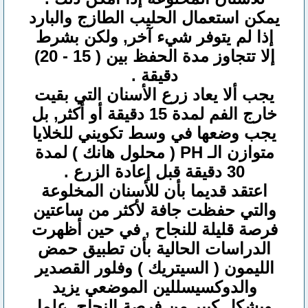
يمكن استعمال الحليب الطازج والبارد
إذا لم يتوفر شيء آخر, ولكن بشرط
إلا تتجاوز مدة الحفظ بين ( 15 - 20)
دقيقة .
يجب ألا يعاد زرع الأسنان التي بقيت
خارج الفم لمدة 15 دقيقة أو أكثر, بل
يجب وضعها في وسط تكويني للخلايا
متوازن الـ PH ( محلول هانك ) لمدة
30 دقيقة قبل إعادة الزرع .
اعتقد قديما بأن للأسنان المخلوعة
والتي حفظت جافة لأكثر من ساعتين
فرصة قليلة للنجاح , في حين أظهرت
الدراسات الحالية بأن تطبيق حمض
الليمون ( السيتريك ) وفلور القصدير
والدوكسيسللين الموضعي يزيد
وبشكل كبير من فرصة النجاح ,علما