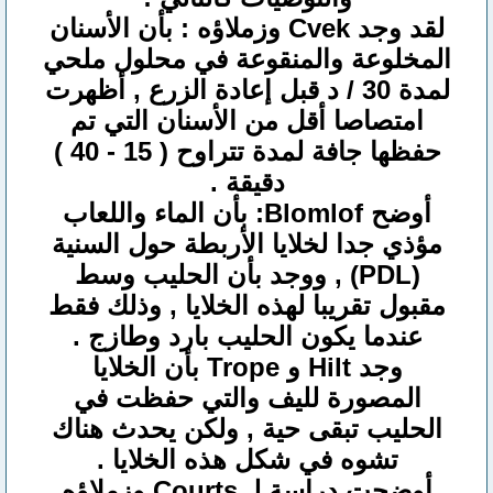
لقد وجد Cvek وزملاؤه : بأن الأسنان
المخلوعة والمنقوعة في محلول ملحي
لمدة 30 / د قبل إعادة الزرع , أظهرت
امتصاصا أقل من الأسنان التي تم
حفظها جافة لمدة تتراوح ( 15 - 40 )
دقيقة .
أوضح Blomlof: بأن الماء واللعاب
مؤذي جدا لخلايا الأربطة حول السنية
(PDL) , ووجد بأن الحليب وسط
مقبول تقريبا لهذه الخلايا , وذلك فقط
عندما يكون الحليب بارد وطازج .
وجد Hilt و Trope بأن الخلايا
المصورة لليف والتي حفظت في
الحليب تبقى حية , ولكن يحدث هناك
تشوه في شكل هذه الخلايا .
أوضحت دراسة لـ Courts وزملاؤه