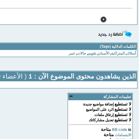
الكلمات الدلالية (Tags)
أسلاك
,
المتراكبة
,
الأسنان
,
تقويم
,
حالات
,
عمر
الذين يشاهدون محتوى الموضوع الآن : 1
( الأعضاء 0 والزوار 1)
تعليمات المشاركة
لا تستطيع
إضافة مواضيع جديدة
لا تستطيع
الرد على المواضيع
لا تستطيع
إرفاق ملفات
لا تستطيع
تعديل مشاركاتك
متاحة
BB code
is
متاحة
الابتسامات