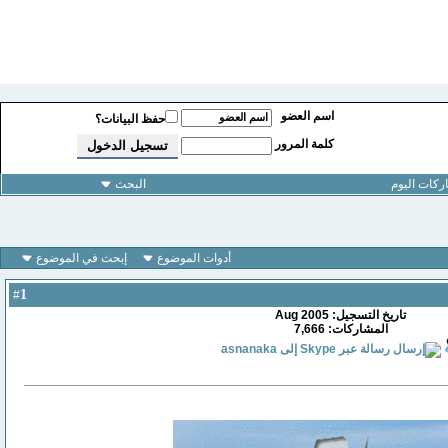
اسم العضو
حفظ البيانات؟
كلمة المرور
كات اليوم
البحث
أدوات الموضوع
إبحث في الموضوع
1
#
تاريخ التسجيل: Aug 2005
المشاركات: 7,666