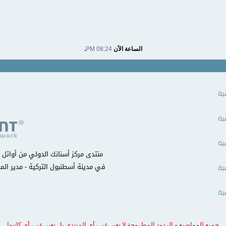
الساعة الآن
08:24 PM
.
ية
ية
ية
في مدينة أسطنبول التركية - مدير المن
ية
ية
جميع المواضيع و الردود المطروحة لا تعبر عن رأي المنتدى بل تعبر عن رأي كاتبها