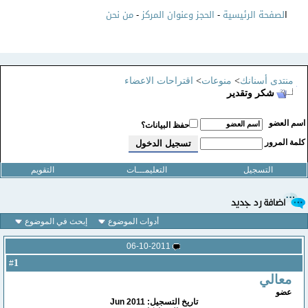
ا
لصفحة الرئيسية
-
الحجز وعنوان المركز
-
من نحن
منتدى أسنانك
>
منوعات
>
اقتراحات الاعضاء
شكر وتقدير
سم العضو
حفظ البيانات؟
لمة المرور
التسجيل
التعليمـــات
التقويم
أدوات الموضوع
إبحث في الموضوع
06-10-2011
1
#
معالي
عضو
تاريخ التسجيل: Jun 2011