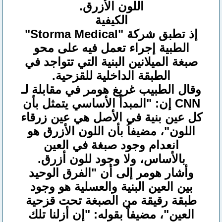
اللون الأزرق.
الكيفية
إذ تطبق شركة "Storma Medical"
الطبية إجراء تعمل فيه على محو
صبغة الميلانين البنية التي تتواجد في
الطبقة الداخلية للقزحية.
وقال الطبيب غريغ هومر في مقابلة لـ
CNN إن: "المبدأ الأساسي يتمثل بأن
كل عين بنية في الأصل هي عين زرقاء
اللون"، مضيفاُ بأن اللون الأزرق هو
انعدام وجود صبغة في العين
بالأساس، ولا وجود للون أزرق.
وأشار هومر إلى أن "الفرق الوحيد
بين العين البنية والعسلية هو وجود
طبقة رقيقة من الصبغة تحت قزحية
العين"، مضيفاً بقوله: "إن أزلنا تلك