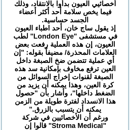
أخصائيي العيون بدأوا بالانتقاد، وذلك
فيما يخص سلامة أحد أكثر أعضاء
الجسد حساسية.
إذ يقول ساج خان، أحد اطباء العيون
في مستشفى "London Eye" لطب
العيون، إن هذه العملية رفعت بعض
العلامات المحذرة/ مضيفاً بقوله: "إن
أي عملية تتضمن ضخ الصبغة داخل
العين ترفع مخاوف بإمكانية سد هذه
الصبغة لقنوات إخراج السوائل من
كرة العين، وهذا يمكنه أن يزيد من
الضغط داخلها"، وأشار بأن "حصول
هذا الانسداد لفترة طويلة من الزمن
يمكنه أن يتسبب بالزرق."
ورغم أن الأخصائيين في شركة
"Stroma Medical" قالوا إن