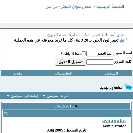
ا
لصفحة الرئيسية
-
الحجز وعنوان المركز
-
من نحن
منتدى أسنانك
>
قسم الطب العام
>
صحة العيون
تغيير لون العين بـ 20 ثانية، كل ما تريد معرفته عن هذه العملية
سم العضو
حفظ البيانات؟
لمة المرور
التسجيل
التعليمـــات
التقويم
أدوات الموضوع
إبحث في الموضوع
03-12-2015
1
#
asnanaka
Administrator
تاريخ التسجيل: Aug 2005