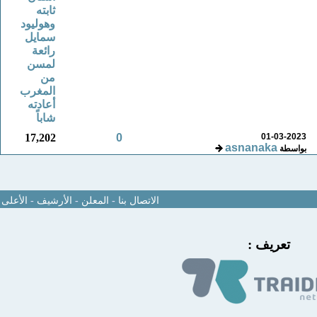
ثابته
وهوليود
سمايل
رائعة
لمسن
من
المغرب
أعادته
شاباً
17,202
0
01-03-2023
asnanaka
بواسطة
الاتصال بنا
-
المعلن
-
الأرشيف
-
الأعلى
تعريف :